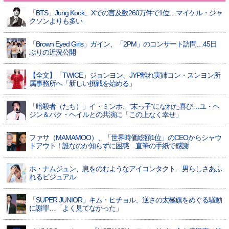
「BTS」Jung Kook、Xでの言及数260万件で1位…マイケル・ジャ
クソンよりも多い
「Brown Eyed Girls」ガイン、「2PM」のコンサート訪問…45日
ぶりの近況公開
【全文】「TWICE」ジョンヨン、JYP離れ実姉コン・スンヨン所
属事務所へ「新しい挑戦を始める」
「暗殺者（たち）」イ・ミンホ、“末っ子”になれた喜び…ユ・ヘ
ジン＆パク・ヘイルとの共演に「この上なく幸せ」
ファサ（MAMAMOO）、「世界時価総額1位」のCEOからシャウ
トアウト！誰なのか知らずに困惑…直筆の手紙で感謝
ホ・ナムジュン、息をのむようなアイコンタクト…男らしさあふ
れるビジュアル
「SUPER JUNIOR」キム・ヒチョル、逆さの太極旗をめぐる騒動
に謝罪…「よく見てなかった」