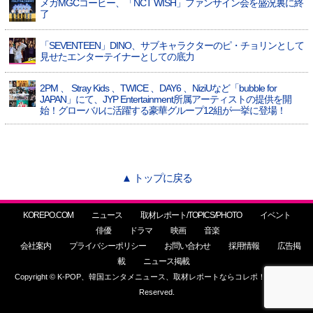
メガMGCコーヒー、「NCT WISH」ファンサイン会を盛況裏に終
了
「SEVENTEEN」DINO、サブキャラクターのピ・チョリンとして
見せたエンターテイナーとしての底力
2PM 、 Stray Kids 、TWICE 、DAY6 、NiziUなど「bubble for
JAPAN」にて、JYP Entertainment所属アーティストの提供を開
始！グローバルに活躍する豪華グループ12組が一挙に登場！
▲ トップに戻る
KOREPO.COM
ニュース
取材レポート/TOPICS/PHOTO
イベント
俳優
ドラマ
映画
音楽
会社案内
プライバシーポリシー
お問い合わせ
採用情報
広告掲
載
ニュース掲載
Copyright © K-POP、韓国エンタメニュース、取材レポートならコレポ！ All Rights
Reserved.