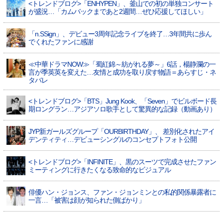
<トレンドブログ>「ENHYPEN」、釜山での初の単独コンサート
が盛況…「カムバックまであと2週間…ぜひ応援してほしい」
「n.SSign」、デビュー3周年記念ライブを終了…3年間共に歩ん
でくれたファンに感謝
≪中華ドラマNOW≫「蜀紅錦～紡がれる夢～」6話，楊静瀾の一
言が季英英を変えた…友情と成功を取り戻す物語＝あらすじ・ネ
タバレ
<トレンドブログ>「BTS」Jung Kook、「Seven」でビルボード長
期ロングラン…アジアソロ歌手として驚異的な記録（動画あり）
JYP新ガールズグループ「OURBIRTHDAY」、 差別化されたアイ
デンティティ…デビューシングルのコンセプトフォト公開
<トレンドブログ>「INFINITE」、黒のスーツで完成させたファン
ミーティングに行きたくなる致命的なビジュアル
俳優ハン・ジョンス、ファン・ジョンミンとの私的関係暴露者に
一言…「被害は顔が知られた側ばかり」