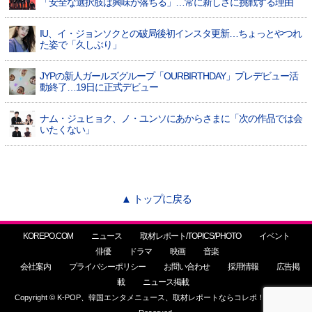
「安全な選択肢は興味が落ちる」…常に新しさに挑戦する理由
IU、イ・ジョンソクとの破局後初インスタ更新…ちょっとやつれ
た姿で「久しぶり」
JYPの新人ガールズグループ「OURBIRTHDAY」プレデビュー活
動終了…19日に正式デビュー
ナム・ジュヒョク、ノ・ユンソにあからさまに「次の作品では会
いたくない」
▲ トップに戻る
KOREPO.COM
ニュース
取材レポート/TOPICS/PHOTO
イベント
俳優
ドラマ
映画
音楽
会社案内
プライバシーポリシー
お問い合わせ
採用情報
広告掲
載
ニュース掲載
Copyright © K-POP、韓国エンタメニュース、取材レポートならコレポ！ All Rights