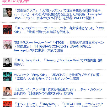
最近の記事
『梨泰院クラス』『人間レッスン』で注目を集める韓国俳優キ
ム・ドンヒ、初の公式写真集発売を記念した写真展「Unscripted
Days —ソウル、台本のない5日間」を渋谷PARCOで開催！
「BTS」のグラミー・ボイコットの中、有力候補となった「Stray
Kids」…「音楽で僕たちの物語を伝える」
“第5世代スーパールーキー”「HITGS」、待望の初単独日本イベン
ト開催決定！「HITGS FAN CONCERT in JAPAN [PAGE 1 :
Teenager]」9月に東京・大阪で開催
「BTS」Jung Kook、「Seven」がYouTube Musicで13億再生（動
画あり）
カムバック「Stray Kids」、“3RACHA”こそ音楽的プライドの源…
「素晴らしい曲を作ってくれるメンバーに感謝」
【全文】イ・スンギ側「約8億円返還されず」…チャ・ガウォン
会長側を「計画的かつ高度な犯罪」と指摘
「イベントレポ」「Stray Kids」、「THIS & THAT」でカムバック