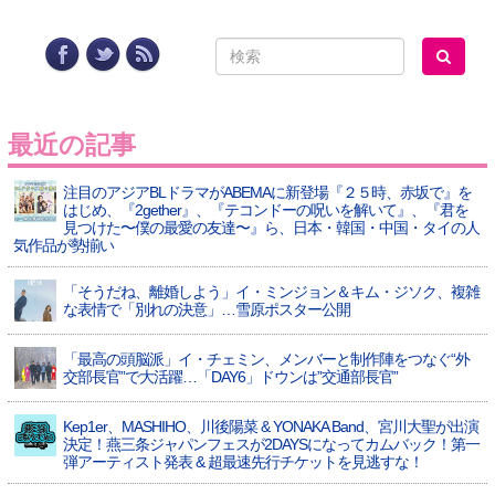
最近の記事
注目のアジアBLドラマがABEMAに新登場『２５時、赤坂で』を
はじめ、『2gether』、『テコンドーの呪いを解いて』、『君を
見つけた〜僕の最愛の友達〜』ら、日本・韓国・中国・タイの人
気作品が勢揃い
「そうだね、離婚しよう」イ・ミンジョン＆キム・ジソク、複雑
な表情で「別れの決意」…雪原ポスター公開
「最高の頭脳派」イ・チェミン、メンバーと制作陣をつなぐ“外
交部長官”で大活躍…「DAY6」ドウンは”交通部長官”
Kep1er、MASHIHO、川後陽菜 & YONAKA Band、宮川大聖が出演
決定！燕三条ジャパンフェスが2DAYSになってカムバック！第一
弾アーティスト発表 & 超最速先行チケットを見逃すな！