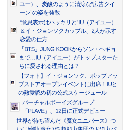
ユー）、炭酸のように清涼な“広告クイ
ーン”の姿を発散
“意思表示はハッキリと”IU（アイユー）
＆イ・ジョンソクカップル、2人が示す
恋愛の仕方
「BTS」JUNG KOOKからソン・ヘギョ
まで…IU（アイユー）がトップスターた
ちに愛される理由とは？
【フォト】イ・ジョンソク、ポップアッ
プストアオープンイベントに出席！IUと
の熱愛認め初の公式スケージュール
バーチャルボーイズグループ
「PLAVE」、12日に正式デビュー
世界が待ち望んだ《魔女ユニバース》つ
いに始動 魔女 VS 超能力集団のド迫力バ