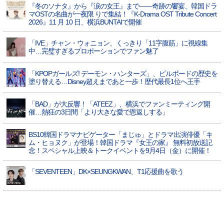
『冬のソナタ』から『涙の女王』まで――奇跡の饗宴、韓国ドラ
マOSTの名曲が一夜限 りで集結！『K-Drama OST Tribute Concert
2026』11 月 10 日、横浜BUNTAIで開催
「IVE」チャン・ウォニョン、くっきり「11字腹筋」に視線集
中…完璧すぎるプロポーションでファン魅了
「KPOPガールズ! デーモン・ハンターズ」、ビルボードの歴史を
塗り替える…Disney超えまであと一歩！歴代最長1位へ王手
「BAD」が大反響！「ATEEZ」、横浜でファンミーティング開
催…熱狂の3日間「より大きな愛で恩返しする」
BS10韓国ドラマナビゲーター「まじゅ」とドラマ出演俳優「キ
ム・ヒョヌク」が登場！韓国ドラマ『女王の家』 無料初放送記
念！スペシャル上映＆トークイベントを9月4日（金）に開催！
「SEVENTEEN」DK×SEUNGKWAN、T1応援曲を歌う