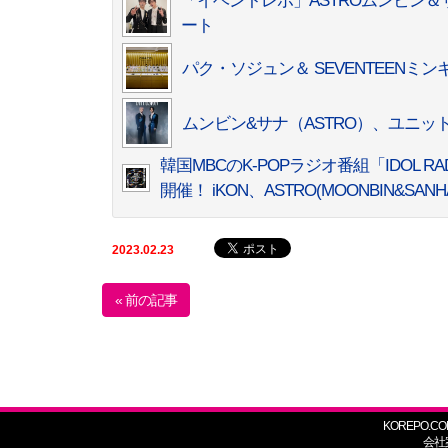
「イベントレポ」ASTROムンビン
ート
パク・ソジュン＆ SEVENTEEN
ムンビン&サナ（ASTRO）、ユニット
韓国MBCのK-POPラジオ番組「IDOL RADIO
開催！ iKON、ASTRO(MOONBIN&SANHA
2023.02.23
« 前の記事
KOREPO.CO
会社