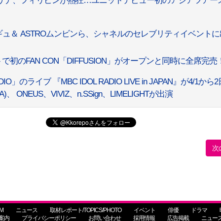
＆サナ、フィリピンが熱狂…ユニットデビュー初のアジアツアー
ミンギュ＆ ASTROムンビンら、シャネルのセレブリティイベント
で初のFAN CON「DIFFUSION」がオープンと同時に全席完売
」のライブ 『MBC IDOL RADIO LIVE in JAPAN』が4/1から
)、 ONEUS、VIVIZ、n.SSign、LIMELIGHTが出演
次
M
ニュース
取材レポート/TOPICS/PHOTO
イベント
俳優
ドラマ
案内
プライバシーポリシー
お問い合わせ
採用情報
広告掲載
ニュー