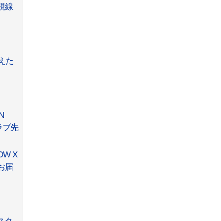
視線
えた
N
ラブ先
W X
をお届