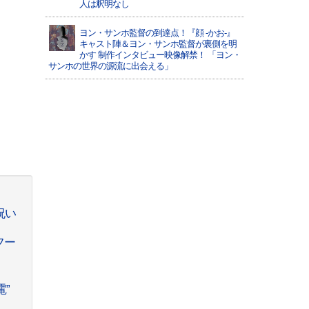
人は釈明なし
ヨン・サンホ監督の到達点！『顔 -かお-』
キャスト陣＆ヨン・サンホ監督が裏側を明
かす 制作インタビュー映像解禁！ 「ヨン・
サンホの世界の源流に出会える」
祝い
フー
”