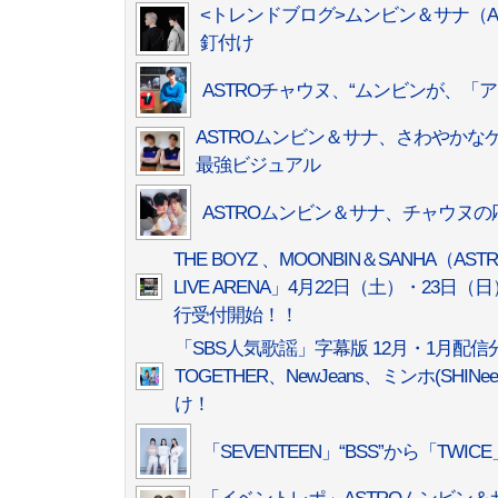
<トレンドブログ>ムンビン＆サナ（
釘付け
ASTROチャウヌ、“ムンビンが、「
ASTROムンビン＆サナ、さわやかな
最強ビジュアル
ASTROムンビン＆サナ、チャウヌ
THE BOYZ 、MOONBIN＆SANHA（AS
LIVE ARENA」4月22日（土）・2
行受付開始！！
「SBS人気歌謡」字幕版 12月・1月配信分一挙
TOGETHER、NewJeans、ミンホ(SHI
け！
「SEVENTEEN」“BSS”から「TW