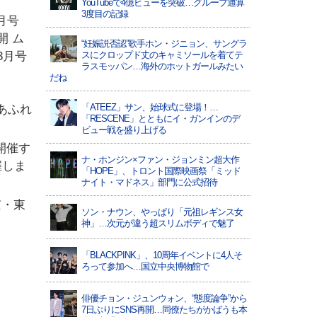
YouTubeで4億ビューを突破…グループ通算
3度目の記録
3月号
開
ム
“妊娠説否認”歌手ホン・ジニョン、サングラ
3月号
スにクロップド丈のキャミソールを着てテ
ラスモッパン…海外のホットガールみたい
だね
「ATEEZ」サン、始球式に登場！…
あふれ
「RESCENE」とともにイ・ガンインのデ
ビュー戦を盛り上げる
開催す
ナ・ホンジン×ファン・ジョンミン超大作
催しま
「HOPE」、トロント国際映画祭「ミッド
ナイト・マドネス」部門に公式招待
東京・東
ソン・ナウン、やっぱり「元祖レギンス女
神」…次元が違う超スリムボディで魅了
「BLACKPINK」、10周年イベントに4人そ
ろって参加へ…国立中央博物館で
俳優チョン・ジュンウォン、“態度論争”から
7日ぶりにSNS再開…同僚たちがかばうも本