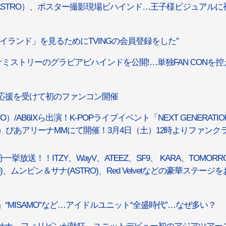
ASTRO）、ポスター撮影現場ビハインド…王子様ビジュアルに
アイランド」を見るためにTVINGの会員登録をした”
ケミストリーのグラビアビハインドを公開!…単独FAN CONを控
の応援を受けて初のファンコン開催
TRO）/AB6IXら出演！K-POPライブイベント「NEXT GENERATIO
3日（日）ぴあアリーナMMにて開催！3月4日（土）12時よりファンク
放送！！ITZY、WayV、ATEEZ、SF9、 KARA、TOMORRO
Nee)、ムンビン＆サナ(ASTRO)、Red Velvetなどの豪華ステージ
ICE」“MISAMO”など…アイドルユニット“全盛時代”…なぜ多い？