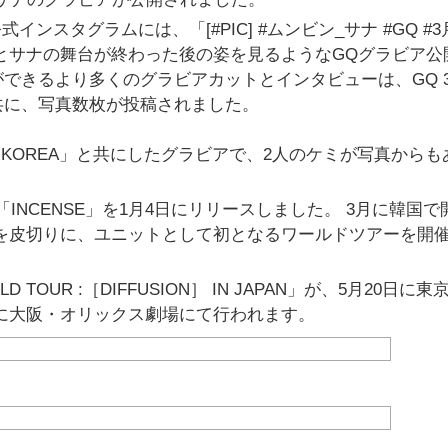
公式インスタグラムには、「[#PIC] #ムンビン_サナ #GQ #
とサナの舞台が終わった後の姿を見るようなGQグラビア公
できるより多くのグラビアカットとインタビューは、GQ 
共に、写真数枚が投稿されました。
KOREA」と共にしたグラビアで、2人のケミが写真からも
INCENSE」を1月4日にリリースしました。 3月に韓国で
公演を皮切りに、ユニットとして初となるワールドツアーを開
LD TOUR :［DIFFUSION］ IN JAPAN」が、5月20日に
日に大阪・オリックス劇場にて行われます。