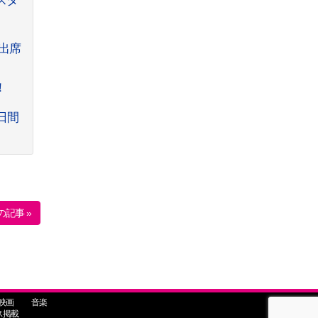
スタ
に出席
！
2日間
の記事 »
映画
音楽
ス掲載