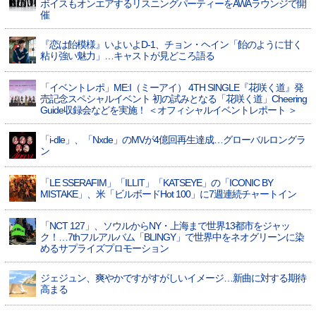
ボイスもオンエアするリスニングパーティーをAWAラウンジで開
催
『恋は飴模様』いよいよD-1、チョン・ヘイン「飴のように甘く
粘り強い魅力」…キャストが見どころ語る
「イベントレポ」ME:I（ミーアイ） 4TH SINGLE『花咲く道』発
売記念スペシャルイベント 初の試みとなる「花咲く道」Cheering
Guide収録会などを実施！ ＜オフィシャルイベントレポート ＞
「i-dle」、「Nxde」のMVが4億回再生達成…グローバルロングラ
ン
「LE SSERAFIM」「ILLIT」「KATSEYE」の「ICONIC BY
MISTAKE」、米「ビルボードHot 100」に7週連続チャートイン
「NCT 127」、ソウルからNY・上海まで世界13都市をジャッ
ク！…7thフルアルバム「BLINGY」で世界中をネオグリーンに染
めるサプライズプロモーション
ジェジュン、爽やかですがすがしいイメージ…新曲に対する期待
高まる