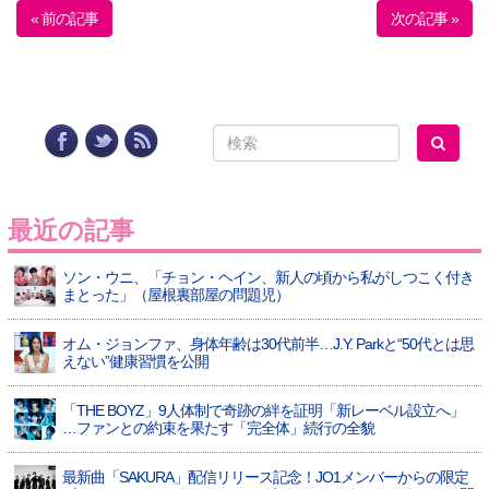
« 前の記事
次の記事 »
最近の記事
ソン・ウニ、「チョン・ヘイン、新人の頃から私がしつこく付き
まとった」（屋根裏部屋の問題児）
オム・ジョンファ、身体年齢は30代前半…J.Y. Parkと“50代とは思
えない”健康習慣を公開
「THE BOYZ」9人体制で奇跡の絆を証明「新レーベル設立へ」
…ファンとの約束を果たす「完全体」続行の全貌
最新曲「SAKURA」配信リリース記念！JO1メンバーからの限定