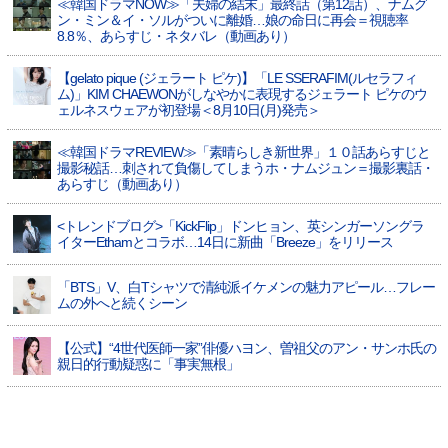
≪韓国ドラマNOW≫「夫婦の結末」最終話（第12話）、ナムグ
ン・ミン＆イ・ソルがついに離婚…娘の命日に再会＝視聴率
8.8％、あらすじ・ネタバレ（動画あり）
【gelato pique (ジェラート ピケ)】「LE SSERAFIM(ルセラフィ
ム)」KIM CHAEWONがしなやかに表現するジェラート ピケのウ
ェルネスウェアが初登場＜8月10日(月)発売＞
≪韓国ドラマREVIEW≫「素晴らしき新世界」１０話あらすじと
撮影秘話…刺されて負傷してしまうホ・ナムジュン＝撮影裏話・
あらすじ（動画あり）
<トレンドブログ>「KickFlip」ドンヒョン、英シンガーソングラ
イターEthamとコラボ…14日に新曲「Breeze」をリリース
「BTS」V、白Tシャツで清純派イケメンの魅力アピール…フレー
ムの外へと続くシーン
【公式】“4世代医師一家”俳優ハヨン、曽祖父のアン・サンホ氏の
親日的行動疑惑に「事実無根」