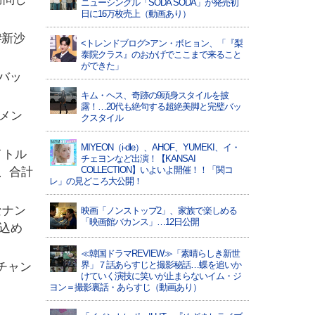
ニューシングル「SODA SODA」が発売初
日に16万枚売上（動画あり）
 #新沙
<トレンドブログ>アン・ボヒョン、「『梨
泰院クラス』のおかげでここまで来ること
ができた」
バッ
キム・ヘス、奇跡の9頭身スタイルを披
露！…20代も絶句する超絶美脚と完璧バッ
メン
クスタイル
MIYEON（i-dle）、​AHOF​、YUMEKI、イ・
イトル
チェヨンなど出演！【KANSAI
COLLECTION】いよいよ開催！！「関コ
で、合計
レ」の見どころ大公開！
なナン
映画「ノンストップ2」、家族で楽しめる
「映画館バカンス」…12日公開
込め
≪韓国ドラマREVIEW≫「素晴らしき新世
界」７話あらすじと撮影秘話…蝶を追いか
式チャン
けていく演技に笑いが止まらないイム・ジ
ヨン＝撮影裏話・あらすじ（動画あり）