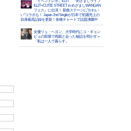
「イベントレポ」ILLIT、『めざましライブ
ILLIT×CUTIE STREET in めざましWANGAN
フェス』に出演！ 新曲ステージに”かわい
い”コラボも！ Japan 2nd Singleが日本で初週売上の
自身最高記録を更新！各種チャートで話題沸騰中
女優リュ・ヘヨン、大学時代にコ・ギョン
ピョの部屋で両親と会った秘話を明かす＝
「私は一人で暮らす」