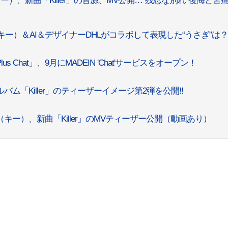
キー）、新曲「Killer」の音源、MV公開…“残忍な別れ”後悔と苦
Y（キー）＆AI＆デザイナーDHLがコラボして表現した“うさぎ”は？
us Chat」、9月にMADEIN 'Chat'サービスをオープン！
ルバム「Killer」のティーザーイメージ第2弾を公開!!
Y（キー）、新曲「Killer」のMVティーザー公開（動画あり）