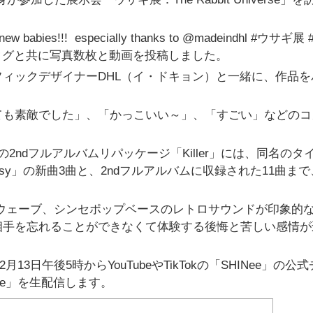
babies!!!
especially thanks to @madeindhl #ウサギ展
シュタグと共に写真数枚と動画を投稿しました。
ィックデザイナーDHL（イ・ドキョン）と一緒に、作品を
。
ても素敵でした」、「かっこいい～」、「すごい」などのコ
の2ndフルアルバムリパッケージ「Killer」には、同名のタ
、「Easy」の新曲3曲と、2ndフルアルバムに収録された11曲ま
ニューウェーブ、シンセポップベースのレトロサウンドが印象的
相手を忘れることができなくて体験する後悔と苦しい感情が
月13日午後5時からYouTubeやTikTokの「SHINee」の公
n Live」を生配信します。