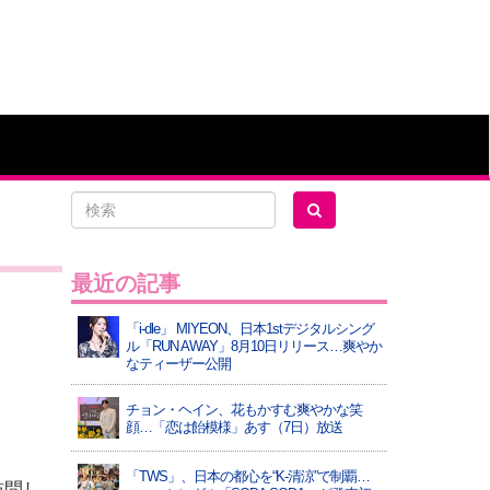
最近の記事
「i-dle」 MIYEON、日本1stデジタルシング
ル「RUN AWAY」8月10日リリース…爽やか
なティーザー公開
チョン・ヘイン、花もかすむ爽やかな笑
顔…「恋は飴模様」あす（7日）放送
「TWS」、日本の都心を“K-清涼”で制覇…
訪問し