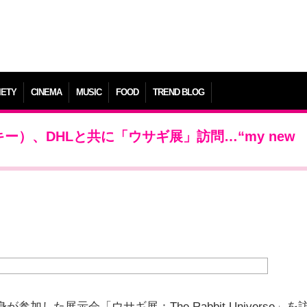
IETY
CINEMA
MUSIC
FOOD
TREND BLOG
（キー）、DHLと共に「ウサギ展」訪問…“my new
参加した展示会「ウサギ展：The Rabbit Universe」を