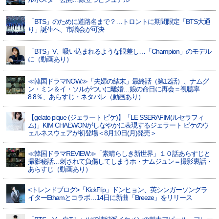
「BTS」のために道路名まで？…トロントに期間限定「BTS大通
り」誕生へ、市議会が可決
「BTS」V、吸い込まれるような眼差し…「Champion」のモデル
に（動画あり）
≪韓国ドラマNOW≫「夫婦の結末」最終話（第12話）、ナムグ
ン・ミン＆イ・ソルがついに離婚…娘の命日に再会＝視聴率
8.8％、あらすじ・ネタバレ（動画あり）
【gelato pique (ジェラート ピケ)】「LE SSERAFIM(ルセラフィ
ム)」KIM CHAEWONがしなやかに表現するジェラート ピケのウ
ェルネスウェアが初登場＜8月10日(月)発売＞
≪韓国ドラマREVIEW≫「素晴らしき新世界」１０話あらすじと
撮影秘話…刺されて負傷してしまうホ・ナムジュン＝撮影裏話・
あらすじ（動画あり）
<トレンドブログ>「KickFlip」ドンヒョン、英シンガーソングラ
イターEthamとコラボ…14日に新曲「Breeze」をリリース