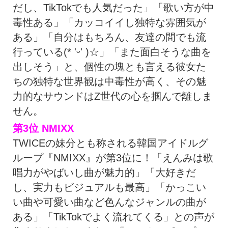
だし、TikTokでも人気だった」「歌い方が中
毒性ある」「カッコイイし独特な雰囲気が
ある」「自分はもちろん、友達の間でも流
行っている(* 'ᵕ' )☆」「また面白そうな曲を
出しそう」と、個性の塊とも言える彼女た
ちの独特な世界観は中毒性が高く、その魅
力的なサウンドはZ世代の心を掴んで離しま
せん。
第3位
NMIXX
TWICEの妹分とも称される韓国アイドルグ
ループ『NMIXX』が第3位に！「えんみは歌
唱力がやばいし曲が魅力的」「大好きだ
し、実力もビジュアルも最高」「かっこい
い曲や可愛い曲など色んなジャンルの曲が
ある」「TikTokでよく流れてくる」との声が