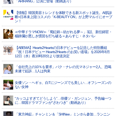
「ARIRANG」公演に登場（動画あり）
【情報】韓国美容トレンドを体験できる新スポット誕生。AI肌診
断×日本未上陸コスメの「K-BEAUTY ON」が上野マルイにオープ
ン！
≪中華ドラマNOW≫「蜀紅錦～紡がれる夢～」3話、新任錦官・
楊静瀾が悪しき慣習を打ち破る＝あらすじ・ネタバレ
【ABEMA】Hearts2Heartsの日本デビューを記念した特別番組
『祝！日本デビュー Hearts2Hearts のお笑い道場』を2026年8月
12日（水）夜10時20分より放送決定
「会社売上の10％を要求」パク・ナレの元マネジャー2人、恐喝
未遂で起訴…1人は拘束
女優ソン・ヘギョ、白Tにジーンズでも美しい…オフシーズンの
ない女神
“カッコよすぎてどうしよう”…俳優ソ・ガンジュン、予告編一つ
に…韓国ドラマファンが“ざわつき”（動画あり）
「東方神起」チャンミン＆「SHINee」ミンホら参加…ランニン