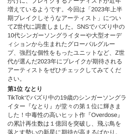
かけに、ブレイクするアーティストが近年
増えているようです。今回は「2023年上半
期ブレイクしそうなアーティスト」につい
てZ世代に調査しました。SNSでバズり中の
10代シンガーソングライターや大型オーデ
ィションから生まれたグローバルグルー
プ、強烈な個性をもったユニットなど、Z世
代が選んだ2023年にブレイクが期待される
アーティストをぜひチェックしてみてくだ
さい。
第1位
なとり
TikTokでバズり中の19歳のシンガーソングラ
イター『なとり』が堂々の第１位に輝きま
した！中毒性の高いヒット作『Overdose』
の累計再生数は１億回を突破し、飛ぶ鳥を
落とす勢いの新星に期待が高まるばかり。