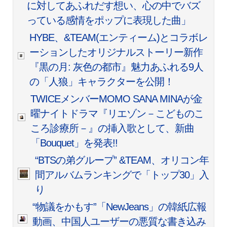
に対してあふれだす想い、心の中でバズ
っている感情をポップに表現した曲」
HYBE、&TEAM(エンティーム)とコラボレ
ーションしたオリジナルストーリー新作
『黒の月: 灰色の都市』魅力あふれる9人
の「人狼」キャラクターを公開！
TWICEメンバーMOMO SANA MINAが金
曜ナイトドラマ『リエゾン－こどものこ
ころ診療所－』の挿入歌として、新曲
「Bouquet」を発表!!
“BTSの弟グループ” &TEAM、オリコン年
間アルバムランキングで「トップ30」入
り
“物議をかもす”「NewJeans」の韓紙広報
動画、中国人ユーザーの悪質な書き込み