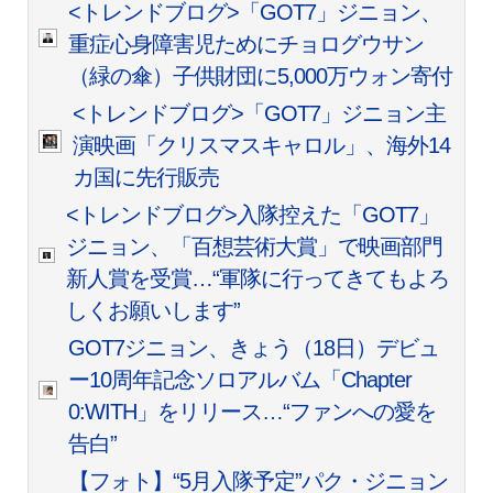
<トレンドブログ>「GOT7」ジニョン、
重症心身障害児ためにチョログウサン
（緑の傘）子供財団に5,000万ウォン寄付
<トレンドブログ>「GOT7」ジニョン主
演映画「クリスマスキャロル」、海外14
カ国に先行販売
<トレンドブログ>入隊控えた「GOT7」
ジニョン、「百想芸術大賞」で映画部門
新人賞を受賞…“軍隊に行ってきてもよろ
しくお願いします”
GOT7ジニョン、きょう（18日）デビュ
ー10周年記念ソロアルバム「Chapter
0:WITH」をリリース…“ファンへの愛を
告白”
【フォト】“5月入隊予定”パク・ジニョン