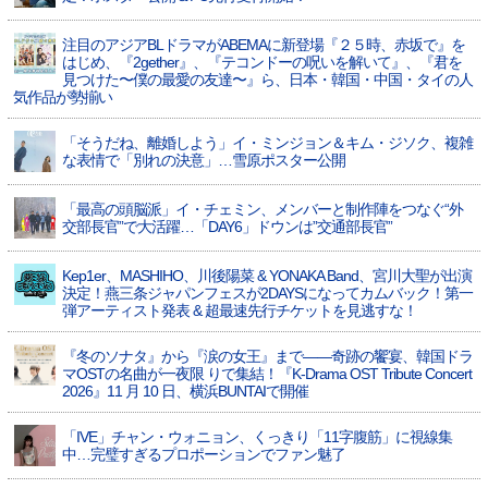
注目のアジアBLドラマがABEMAに新登場『２５時、赤坂で』を
はじめ、『2gether』、『テコンドーの呪いを解いて』、『君を
見つけた〜僕の最愛の友達〜』ら、日本・韓国・中国・タイの人
気作品が勢揃い
「そうだね、離婚しよう」イ・ミンジョン＆キム・ジソク、複雑
な表情で「別れの決意」…雪原ポスター公開
「最高の頭脳派」イ・チェミン、メンバーと制作陣をつなぐ“外
交部長官”で大活躍…「DAY6」ドウンは”交通部長官”
Kep1er、MASHIHO、川後陽菜 & YONAKA Band、宮川大聖が出演
決定！燕三条ジャパンフェスが2DAYSになってカムバック！第一
弾アーティスト発表 & 超最速先行チケットを見逃すな！
『冬のソナタ』から『涙の女王』まで――奇跡の饗宴、韓国ドラ
マOSTの名曲が一夜限 りで集結！『K-Drama OST Tribute Concert
2026』11 月 10 日、横浜BUNTAIで開催
「IVE」チャン・ウォニョン、くっきり「11字腹筋」に視線集
中…完璧すぎるプロポーションでファン魅了