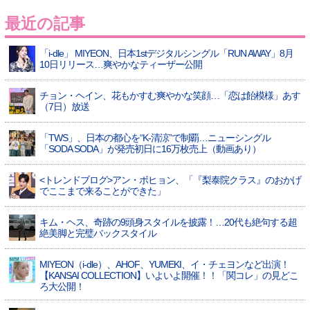
最近の記事
「i-dle」 MIYEON、日本1stデジタルシングル「RUN AWAY」8月
10日リリース…爽やかなティーザー公開
チョン・ヘイン、花もかすむ爽やかな笑顔…「恋は飴模様」あす
（7日）放送
「TWS」、日本の都心を“K-清涼”で制覇…ニューシングル
「SODA SODA」が発売初日に16万枚売上（動画あり）
<トレンドブログ>アン・ボヒョン、「『梨泰院クラス』のおかげ
でここまで来ることができた」
キム・ヘス、奇跡の9頭身スタイルを披露！…20代も絶句する超
絶美脚と完璧バックスタイル
MIYEON（i-dle）、​AHOF​、YUMEKI、イ・チェヨンなど出演！
【KANSAI COLLECTION】いよいよ開催！！「関コレ」の見どこ
ろ大公開！