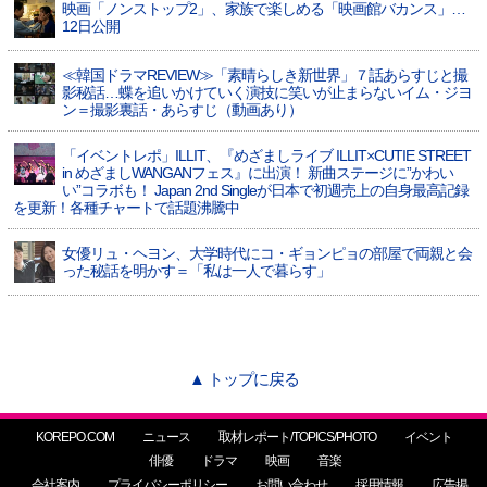
映画「ノンストップ2」、家族で楽しめる「映画館バカンス」…
12日公開
≪韓国ドラマREVIEW≫「素晴らしき新世界」７話あらすじと撮
影秘話…蝶を追いかけていく演技に笑いが止まらないイム・ジヨ
ン＝撮影裏話・あらすじ（動画あり）
「イベントレポ」ILLIT、『めざましライブ ILLIT×CUTIE STREET
in めざましWANGANフェス』に出演！ 新曲ステージに”かわい
い”コラボも！ Japan 2nd Singleが日本で初週売上の自身最高記録
を更新！各種チャートで話題沸騰中
女優リュ・ヘヨン、大学時代にコ・ギョンピョの部屋で両親と会
った秘話を明かす＝「私は一人で暮らす」
▲ トップに戻る
KOREPO.COM
ニュース
取材レポート/TOPICS/PHOTO
イベント
俳優
ドラマ
映画
音楽
会社案内
プライバシーポリシー
お問い合わせ
採用情報
広告掲