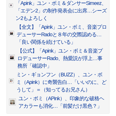
「Apink」ユン・ボミ＆ダンサーSimeez、
「エデン2」の制作発表会に出席…シーズ
ン2もよろしく
【全文】「Apink」ユン・ボミ、音楽プロ
デューサーRadoと８年の交際認める…
「良い関係を続けている」
【公式】「Apink」ユン・ボミ＆音楽プ
ロデューサーRado、熱愛説が浮上…事
務所「確認中」
ミン・ギョンフン（BUZZ）、ユン・ボ
ミ（Apink）に奇襲告白…「いいのに、ど
うして」＝（知ってるお兄さん）
ユン・ボミ（APink）、印象的な破格ヘ
アカラーも消化…「前髪だけ黒色？」