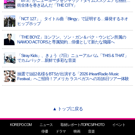
「BTS」がニューヨークをジャック？タイムズスクエアも熱狂…
街全体を巻き込んだ「THE CITY」
「NCT 127」、タイトル曲「Blingy」で証明する…爆発するネオ
ヒップホップ
「THE BOYZ」ヨンフン、ソン・ガン＆パク・ウンビン所属の
NAMOO ACTORSと専属契約…俳優として新たな飛躍へ
「Stray Kids」、きょう（7日）ニューアルバム「THIS & THAT」
でカムバック…新鮮で多彩な音楽
抽選で1組2名様をBTSが出演する「2026 iHeartRadio Music
Festival」へご招待！アメリカ ラスベガスへの3泊5日ツアー体験
▲ トップに戻る
KOREPO.COM
ニュース
取材レポート/TOPICS/PHOTO
イベント
俳優
ドラマ
映画
音楽