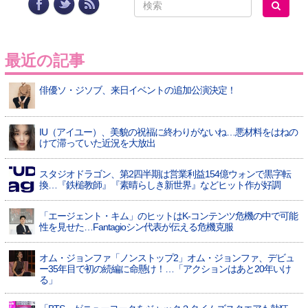
最近の記事
俳優ソ・ジソブ、来日イベントの追加公演決定！
IU（アイユー）、美貌の祝福に終わりがないね…悪材料をはねの
けて滞っていた近況を大放出
スタジオドラゴン、第2四半期は営業利益154億ウォンで黒字転
換…『鉄槌教師』『素晴らしき新世界』などヒット作が好調
「エージェント・キム」のヒットはK-コンテンツ危機の中で可能
性を見せた…Fantagioシン代表が伝える危機克服
オム・ジョンファ「ノンストップ2」オム・ジョンファ、デビュ
ー35年目で初の続編に命懸け！…「アクションはあと20年いけ
る」