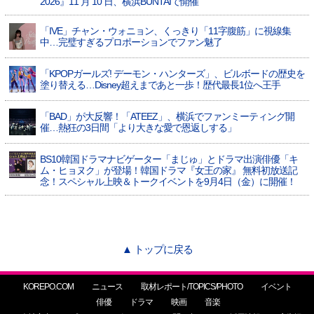
2026』11 月 10 日、横浜BUNTAIで開催
「IVE」チャン・ウォニョン、くっきり「11字腹筋」に視線集
中…完璧すぎるプロポーションでファン魅了
「KPOPガールズ! デーモン・ハンターズ」、ビルボードの歴史を
塗り替える…Disney超えまであと一歩！歴代最長1位へ王手
「BAD」が大反響！「ATEEZ」、横浜でファンミーティング開
催…熱狂の3日間「より大きな愛で恩返しする」
BS10韓国ドラマナビゲーター「まじゅ」とドラマ出演俳優「キ
ム・ヒョヌク」が登場！韓国ドラマ『女王の家』 無料初放送記
念！スペシャル上映＆トークイベントを9月4日（金）に開催！
▲ トップに戻る
KOREPO.COM
ニュース
取材レポート/TOPICS/PHOTO
イベント
俳優
ドラマ
映画
音楽