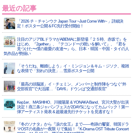
最近の記事
「2026 チ・チャンウク Japan Tour ~Just Come With~ 」詳細決
定！ポスター公開＆FC先行受付開始！
注目のアジアBLドラマがABEMAに新登場『２５時、赤坂で』を
はじめ、『2gether』、『テコンドーの呪いを解いて』、『君を
見つけた〜僕の最愛の友達〜』ら、日本・韓国・中国・タイの人
気作品が勢揃い
「そうだね、離婚しよう」イ・ミンジョン＆キム・ジソク、複雑
な表情で「別れの決意」…雪原ポスター公開
「最高の頭脳派」イ・チェミン、メンバーと制作陣をつなぐ“外
交部長官”で大活躍…「DAY6」ドウンは”交通部長官”
Kep1er、MASHIHO、川後陽菜 & YONAKA Band、宮川大聖が出演
決定！燕三条ジャパンフェスが2DAYSになってカムバック！第一
弾アーティスト発表 & 超最速先行チケットを見逃すな！
『冬のソナタ』から『涙の女王』まで――奇跡の饗宴、韓国ドラ
マOSTの名曲が一夜限 りで集結！『K-Drama OST Tribute Concert