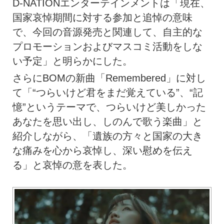
D-NATIONエンターテインメントは「現在、
国家哀悼期間に対する参加と追悼の意味
で、今回の音源発売と関連して、自主的な
プロモーションおよびマスコミ活動をしな
い予定」と明らかにした。
さらにBOMの新曲「Remembered」に対し
て「“つらいけど君をまだ覚えている”、“記
憶”というテーマで、つらいけど美しかった
あなたを思い出し、しのんで歌う楽曲」と
紹介しながら、「遺族の方々と国家の大き
な痛みを心から哀悼し、深い慰めを伝え
る」と哀悼の意を表した。