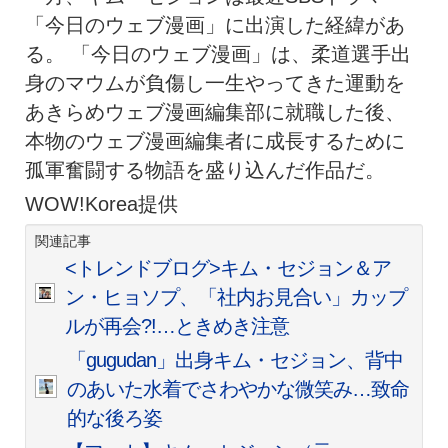
「今日のウェブ漫画」に出演した経緯があ
る。 「今日のウェブ漫画」は、柔道選手出
身のマウムが負傷し一生やってきた運動を
あきらめウェブ漫画編集部に就職した後、
本物のウェブ漫画編集者に成長するために
孤軍奮闘する物語を盛り込んだ作品だ。
WOW!Korea提供
関連記事
<トレンドブログ>キム・セジョン＆ア
ン・ヒョソプ、「社内お見合い」カップ
ルが再会?!…ときめき注意
「gugudan」出身キム・セジョン、背中
のあいた水着でさわやかな微笑み…致命
的な後ろ姿