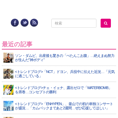
最近の記事
ソン・ダムビ、出産後も驚きの「ぺたんこお腹」…絶えまぬ努力
が生んだ”神ボディ”
<トレンドブログ>「NCT」ドヨン、兵役中に伝えた近況…「元気
に過ごしている」
<トレンドブログ>チェ・イェナ、露出ゼロで「WATERBOMB」
を席巻…コンセプトの勝利
<トレンドブログ>「ENHYPEN」、釜山での初の単独コンサート
が盛況…「カムバックまであと2週間…ぜひ応援してほしい」