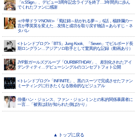
「n.SSign」、デビュー3周年記念ライブを終了…3年間共に歩ん
でくれたファンに感謝
≪中華ドラマNOW≫「蜀紅錦～紡がれる夢～」6話，楊静瀾の一
言が季英英を変えた…友情と成功を取り戻す物語＝あらすじ・ネ
タバレ
<トレンドブログ>「BTS」Jung Kook、「Seven」でビルボード長
期ロングラン…アジアソロ歌手として驚異的な記録（動画あり）
JYP新ガールズグループ「OURBIRTHDAY」、 差別化されたアイ
デンティティ…デビューシングルのコンセプトフォト公開
<トレンドブログ>「INFINITE」、黒のスーツで完成させたファン
ミーティングに行きたくなる致命的なビジュアル
俳優ハン・ジョンス、ファン・ジョンミンとの私的関係暴露者に
一言…「被害は顔が知られた側ばかり」
▲ トップに戻る