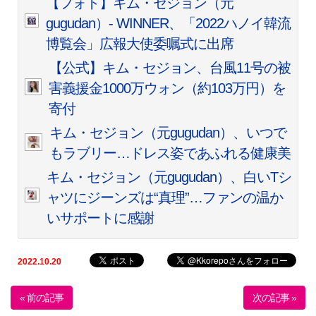
【フォト】キム・セジョン（元
gugudan）- WINNER、「2022ハノイ韓流
博覧会」広報大使委嘱式に出席
【公式】キム・セジョン、台風11号の被
害義援金1000万ウォン（約103万円）を
寄付
キム・セジョン（元gugudan）、いつで
もラブリー…ドレス姿であふれる健康美
キム・セジョン（元gugudan）、白いTシ
ャツにジーンズは“真理”…ファンの温か
いサポートに感謝
2022.10.20
« 前の記事
次の記事 »