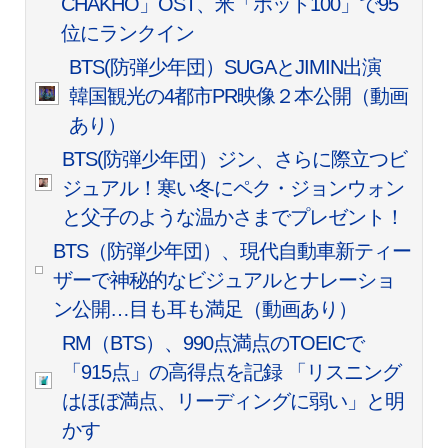
CHAKHO」OST、米「ホット100」で95
位にランクイン
BTS(防弾少年団）SUGAとJIMIN出演
韓国観光の4都市PR映像２本公開（動画
あり）
BTS(防弾少年団）ジン、さらに際立つビ
ジュアル！寒い冬にペク・ジョンウォン
と父子のような温かさまでプレゼント！
BTS（防弾少年団）、現代自動車新ティー
ザーで神秘的なビジュアルとナレーショ
ン公開…目も耳も満足（動画あり）
RM（BTS）、990点満点のTOEICで
「915点」の高得点を記録 「リスニング
はほぼ満点、リーディングに弱い」と明
かす