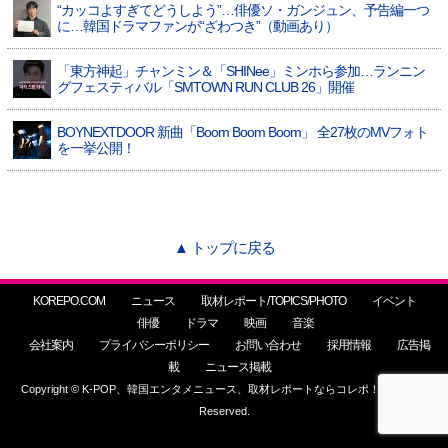
“カッコよすぎてどうしよう”…俳優ソ・ガンジュン、予告編一つ
に…韓国ドラマファンが“ざわつき”（動画あり）
「東方神起」チャンミン＆「SHINee」ミンホら参加…ランニン
グフェスティバル「SMTOWN RUN CLUB 26」開催
BOYNEXTDOOR 新曲「Boom Boom Boom」 全27枚のMVフォト
を一挙公開！
▲ トップに戻る
KOREPO.COM
ニュース
取材レポート/TOPICS/PHOTO
イベント
俳優
ドラマ
映画
音楽
会社案内
プライバシーポリシー
お問い合わせ
採用情報
広告掲
載
ニュース掲載
Copyright © K-POP、韓国エンタメニュース、取材レポートならコレポ！ All Rights
Reserved.