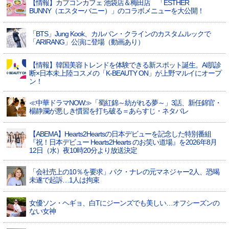
【情報】カプコンカフェ 池袋店＆梅田店 「ESTHER
BUNNY（エスターバニー）」のコラボメニューを大公開！
「BTS」Jung Kook、カルバン・クラインのカスタムルックで
「ARIRANG」公演に登場（動画あり）
【情報】韓国美容トレンドを体験できる新スポット誕生。AI肌診
断×日本未上陸コスメの「K-BEAUTY ON」が上野マルイにオープ
ン！
≪中華ドラマNOW≫「蜀紅錦～紡がれる夢～」3話、新任錦官・
楊静瀾が悪しき慣習を打ち破る＝あらすじ・ネタバレ
【ABEMA】Hearts2Heartsの日本デビューを記念した特別番組
『祝！日本デビュー Hearts2Hearts のお笑い道場』を2026年8月
12日（水）夜10時20分より放送決定
「会社売上の10％を要求」パク・ナレの元マネジャー2人、恐喝
未遂で起訴…1人は拘束
女優ソン・ヘギョ、白Tにジーンズでも美しい…オフシーズンの
ない女神