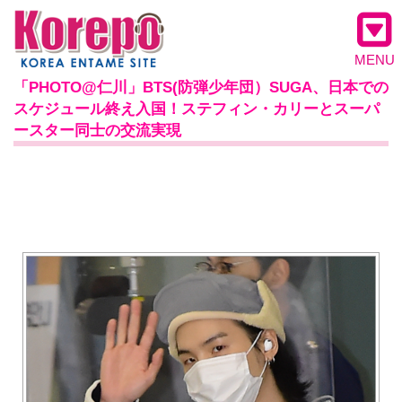
MENU
「PHOTO@仁川」BTS(防弾少年団）SUGA、日本での
スケジュール終え入国！ステフィン・カリーとスーパ
ースター同士の交流実現