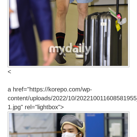
<
a href="https://korepo.com/wp-
content/uploads/2022/10/202210011608581955
1.jpg" rel="lightbox">