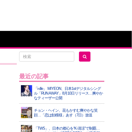
最近の記事
「i-dle」 MIYEON、日本1stデジタルシング
ル「RUN AWAY」8月10日リリース…爽やか
なティーザー公開
チョン・ヘイン、花もかすむ爽やかな笑
顔…「恋は飴模様」あす（7日）放送
「TWS」、日本の都心を“K-清涼”で制覇…