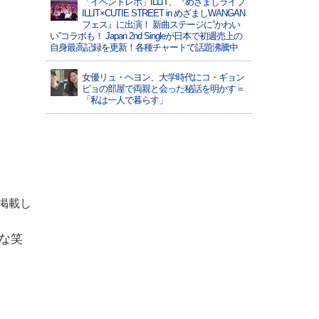
「イベントレポ」ILLIT、『めざましライブ
ILLIT×CUTIE STREET in めざましWANGAN
フェス』に出演！ 新曲ステージに”かわい
い”コラボも！ Japan 2nd Singleが日本で初週売上の
自身最高記録を更新！各種チャートで話題沸騰中
女優リュ・ヘヨン、大学時代にコ・ギョン
ピョの部屋で両親と会った秘話を明かす＝
「私は一人で暮らす」
を掲載し
な笑