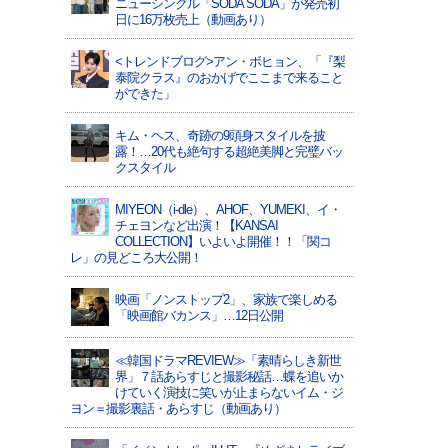
ニューシングル「SODA SODA」が発売初
日に16万枚売上（動画あり）
<トレンドブログ>アン・ボヒョン、「『梨
泰院クラス』のおかげでここまで来ること
ができた」
キム・ヘス、奇跡の9頭身スタイルを披
露！…20代も絶句する超絶美脚と完璧バッ
クスタイル
MIYEON（i-dle）、​AHOF​、YUMEKI、イ・
チェヨンなど出演！【KANSAI
COLLECTION】いよいよ開催！！「関コ
レ」の見どころ大公開！
映画「ノンストップ2」、家族で楽しめる
「映画館バカンス」…12日公開
≪韓国ドラマREVIEW≫「素晴らしき新世
界」７話あらすじと撮影秘話…蝶を追いか
けていく演技に笑いが止まらないイム・ジ
ヨン＝撮影裏話・あらすじ（動画あり）