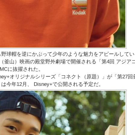
も野球帽を逆にかぶって少年のような魅力をアピールしてい
ン（釜山）映画の殿堂野外劇場で開催される「第4回 アジア
）」のMCに抜擢された。
ney+オリジナルシリーズ「コネクト（原題）」が「第27回
年12月、 Disney+で公開される予定だ。