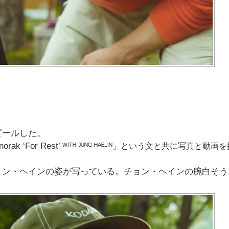
ピールした。
ak ‘For Rest’
ᵂᴵᵀᴴ ᴶᵁᴺᴳ ᴴᴬᴱ-ᴵᴺ」という文と共に写真と動画
ョン・ヘインの姿が写っている。チョン・ヘインの腕白そう