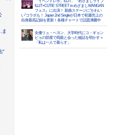
「イベントレポ」ILLIT、『めざましライブ
ILLIT×CUTIE STREET in めざましWANGAN
フェス』に出演！ 新曲ステージに”かわい
公
い”コラボも！ Japan 2nd Singleが日本で初週売上の
自身最高記録を更新！各種チャートで話題沸騰中
…ま
女優リュ・ヘヨン、大学時代にコ・ギョン
ピョの部屋で両親と会った秘話を明かす＝
「私は一人で暮らす」
出”
!