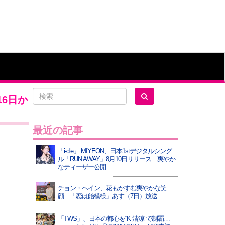
16日か
最近の記事
「i-dle」 MIYEON、日本1stデジタルシング
ル「RUN AWAY」8月10日リリース…爽やか
なティーザー公開
チョン・ヘイン、花もかすむ爽やかな笑
顔…「恋は飴模様」あす（7日）放送
「TWS」、日本の都心を“K-清涼”で制覇…