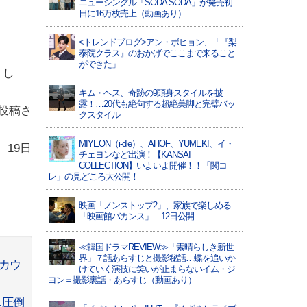
ニューシングル「SODA SODA」が発売初
日に16万枚売上（動画あり）
<トレンドブログ>アン・ボヒョン、「『梨
泰院クラス』のおかげでここまで来ること
ができた」
まし
キム・ヘス、奇跡の9頭身スタイルを披
露！…20代も絶句する超絶美脚と完璧バッ
が投稿さ
クスタイル
MIYEON（i-dle）、​AHOF​、YUMEKI、イ・
、19日
チェヨンなど出演！【KANSAI
COLLECTION】いよいよ開催！！「関コ
レ」の見どころ大公開！
映画「ノンストップ2」、家族で楽しめる
「映画館バカンス」…12日公開
≪韓国ドラマREVIEW≫「素晴らしき新世
界」７話あらすじと撮影秘話…蝶を追いか
・カウ
けていく演技に笑いが止まらないイム・ジ
ヨン＝撮影裏話・あらすじ（動画あり）
…圧倒