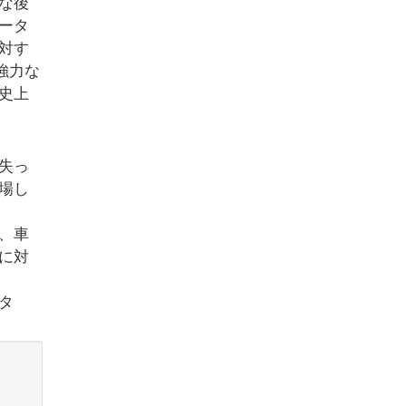
な後
ータ
対す
強力な
史上
失っ
場し
、車
に対
タ