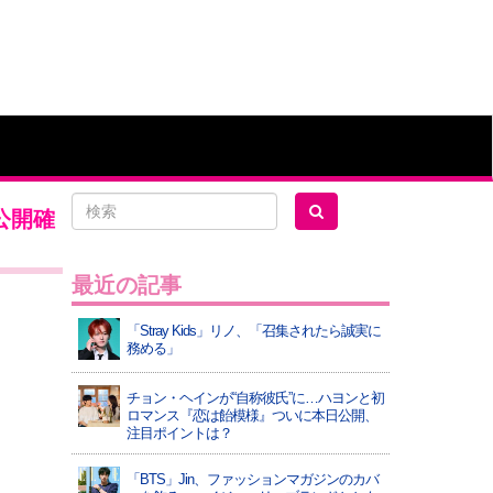
公開確
最近の記事
「Stray Kids」リノ、「召集されたら誠実に
務める」
チョン・ヘインが“自称彼氏”に…ハヨンと初
ロマンス『恋は飴模様』ついに本日公開、
注目ポイントは？
「BTS」Jin、ファッションマガジンのカバ