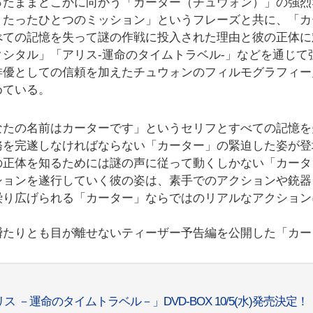
ったままどこかに向かう「カーター（チュウォン）」の強烈
。たったひとつのミッション」というフレーズと共に、「カ
べての記憶を失って謎の作戦に投入された理由と彼の正体に
シタル」「アリス-運命のタイムトラベル-」などを通じて
俳優としての信頼を加えたチュウォンのフィルモグラフィー
めている。
なたの名前はカーターです」というセリフとすべての記憶を
務を完遂しなければならない「カーター」の緊迫した姿が登
の正体を知るためには謎の声に従って動くしかない「カータ
ションを遂行していく彼の姿は、素手でのアクションや銃器
繰り広げられる「カーター」ならではのリアルなアクション
瞬たりとも目が離せないティーザー予告編を公開した「カー
－運命のタイムトラベル－」DVD-BOX 10/5(⽔)発売決定！