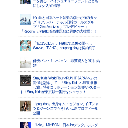
ーを飾る…ハイジュエリーブランドととも
にしたパリの風景
HYBEと日本ネット音楽の旗手が強力タッ
グ リアル×バーチャル日韓ガールズグルー
プ「Girls Archives.」プレデビュー曲
『Reborn』がNetflix映画主題歌に異例の大抜擢！！
「私はSOLO」、Netflixで単独公開へ…
Wavve、TVING、coupang playは契約終了
俳優パン・ミンジョン、非芸能人と9月に結
婚
Stray Kids World Tour <RUN IT JAPAN>」の
開催を記念して、「Stray Kids × JR東海 推
し旅」特別コラボレーション第4弾がスター
ト！Stray Kidsが東京駅一番街をジャック！
「gugudan」出身キム・セジョン、白Tシャ
ツ＆ジーンズでもきれい…新プロフィール
公開
「i-dle」 MIYEON、日本1stデジタルシング