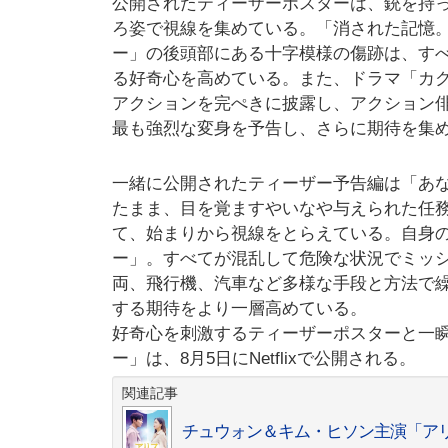
公開されたティーザーポスターは、銃を持
ろ姿で視線を集めている。「消された記憶
ー」の後頭部にある十字模様の傷跡は、す
る好奇心を高めている。また、ドラマ「カク
アクションを完ぺきに披露し、アクション
最も強烈な変身を予告し、さらに期待を集
一緒に公開されたティーザー予告編は「あ
たまま、目を覚ますやいなや与えられた任
て、始まりから視線をとらえている。自身
ー」。すべてが混乱して危険な状況でミッ
両、飛行機、汽車など多様な手段と方法で
する期待をより一層高めている。
好奇心を刺激するティーザーポスターと一
ー」は、8月5日にNetflixで公開される。
関連記事
チュウォン＆キム・ヒソン主演「アリス 