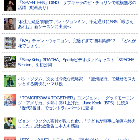
「SEVENTEEN」DINO、サブキャラのピ・チョリンで縦横無尽の
活躍（動画あり）
“私生活疑惑”俳優ファン・ジョンミン、予定通りにSBS「暇さえ
あれば」新シーズンに出演へ
「IVE」チャン・ウォニョン、完璧すぎて“自我陶酔”？…「どれが
花でしょう」
「Stray Kids」3RACHA、Spotifyビデオポッドキャスト「3RACHA
Session」を初公開
パク・ソダム、次女は冷徹な戦略家…「慶州紀行」で魅せるスカ
ッとする爽快なハマり役
「TOMORROW X TOGETHER」ヨンジュン、「グッドモーニン
グ・アメリカ」を熱く盛り上げた…Jung Kook（BTS）に続き
「歴代2番目」でセントラルパークに登場
ビョン・ウソクの寄付が救った命…「子どもが無事に治療を終え
ました」思わぬ報告に本人も感動