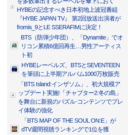
を多数輩出するレーベルを傘下におく
HYBEの記念すべき日本初地上波冠番組
『HYBE JAPAN TV』 第2回放送出演者が
fromis_9とLE SSERAFIMに決定！
BTS（防弾少年団）、「Dynamite」でオ
リコン累積6億回再生…男性アーティス
ト初
HYBEレーベルズ、BTSとSEVENTEEN
を筆頭に上半期アルバム1000万枚販売
「BTS Island:インザソム」、初大規模ア
ップデート実施!「チャプター2:冬の島」
を舞台に新規のパズル·コンテンツでプレ
イ体験の強化
「BTS MAP OF THE SOUL ON:E」が
dTV週間視聴ランキングで1位を獲