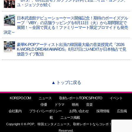
「BTS」、8月広告モデルブランド評判で1位…イム・ヨンウン、
ユ・ジェソクが続く
日本武道館デビューショーケース開催記念！期待のボーイズグル
ープ「VIBY」の店舗ラッピングを8月11日（火）から期間限定で
展開！～全国で買える！ファミリーマート限定ブロマイドも発売
決定～
豪華K-POPアーティスト出演の韓国最大級の音楽授賞式『2026
K-WORLD DREAM AWARDS』8月27日にU-NEXTが日本独占で見
放題ライブ配信
▲ トップに戻る
KOREPO.COM
ニュース
取材レポート/TOPICS/PHOTO
イベント
俳優
ドラマ
映画
音楽
会社案内
プライバシーポリシー
お問い合わせ
採用情報
広告掲
載
ニュース掲載
Copyright © K-POP、韓国エンタメニュース、取材レポートならコレポ！ All Rights
Reserved.