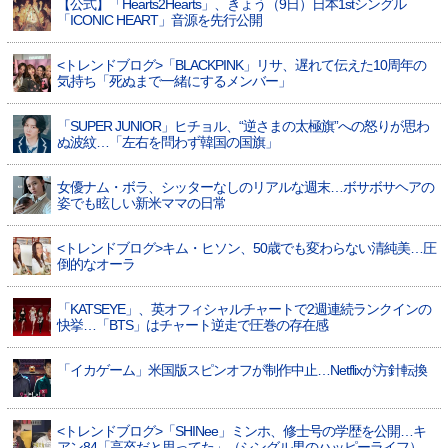
【公式】「Hearts2Hearts」、きょう（9日）日本1stシングル
「ICONIC HEART」音源を先行公開
<トレンドブログ>「BLACKPINK」リサ、遅れて伝えた10周年の
気持ち「死ぬまで一緒にするメンバー」
「SUPER JUNIOR」ヒチョル、“逆さまの太極旗”への怒りが思わ
ぬ波紋…「左右を問わず韓国の国旗」
女優ナム・ボラ、シッターなしのリアルな週末…ボサボサヘアの
姿でも眩しい新米ママの日常
<トレンドブログ>キム・ヒソン、50歳でも変わらない清純美…圧
倒的なオーラ
「KATSEYE」、英オフィシャルチャートで2週連続ランクインの
快挙…「BTS」はチャート逆走で圧巻の存在感
「イカゲーム」米国版スピンオフが制作中止…Netflixが方針転換
<トレンドブログ>「SHINee」ミンホ、修士号の学歴を公開…キ
アン84「高卒だと思ってた」（シングル男のハッピーライフ）