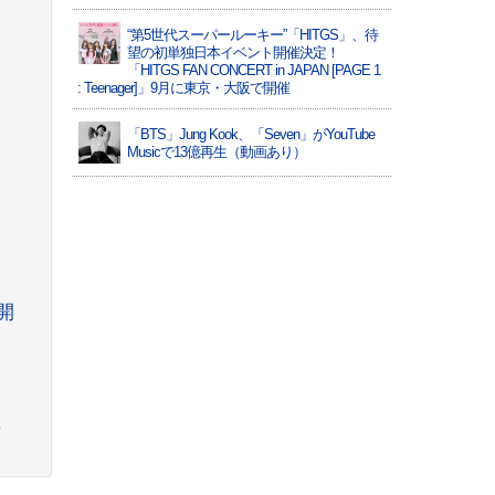
“第5世代スーパールーキー”「HITGS」、待
望の初単独日本イベント開催決定！
「HITGS FAN CONCERT in JAPAN [PAGE 1
: Teenager]」9月に東京・大阪で開催
「BTS」Jung Kook、「Seven」がYouTube
Musicで13億再生（動画あり）
開