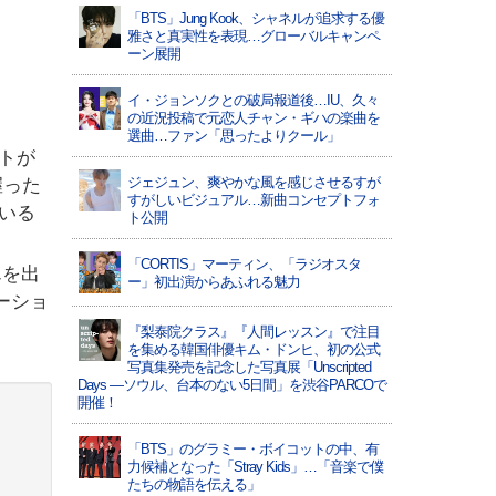
「BTS」Jung Kook、シャネルが追求する優
雅さと真実性を表現…グローバルキャンペ
ーン展開
イ・ジョンソクとの破局報道後…IU、久々
の近況投稿で元恋人チャン・ギハの楽曲を
選曲…ファン「思ったよりクール」
トが
ジェジュン、爽やかな風を感じさせるすが
握った
すがしいビジュアル…新曲コンセプトフォ
いる
ト公開
「CORTIS」マーティン、「ラジオスタ
んを出
ー」初出演からあふれる魅力
ーショ
『梨泰院クラス』『人間レッスン』で注目
を集める韓国俳優キム・ドンヒ、初の公式
写真集発売を記念した写真展「Unscripted
Days —ソウル、台本のない5日間」を渋谷PARCOで
開催！
」
「BTS」のグラミー・ボイコットの中、有
力候補となった「Stray Kids」…「音楽で僕
たちの物語を伝える」