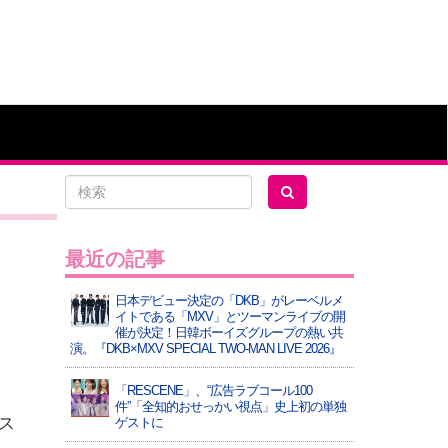
最近の記事
日本デビュー決定の「DKB」がレーベルメ
イトである「MXV」とツーマンライブの開
催が決定！日韓ボーイズグループの熱い共
演。『DKB×MXV SPECIAL TWO-MAN LIVE 2026』
「RESCENE」、“広告ラブコール100
件”「全知的おせっかい視点」史上初の単独
ス
ゲストに