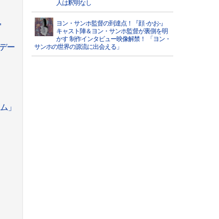
人は釈明なし
ヨン・サンホ監督の到達点！『顔 -かお-』
”
キャスト陣＆ヨン・サンホ監督が裏側を明
かす 制作インタビュー映像解禁！ 「ヨン・
のデー
サンホの世界の源流に出会える」
タム」