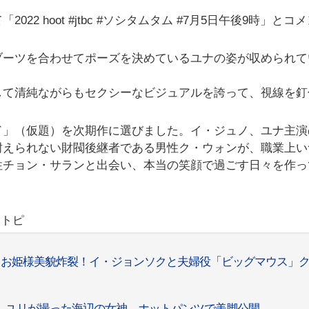
2 hoot #jtbc #ソシタムタム #7月5日午後9時」とコ
ブーツを合わせてポーズを決めているユナの姿が収められて
して清純ながらもセクシーなビジュアルを誇って、視線を釘
ド」（仮題）を次期作に選びました。イ・ジュノ、ユナ主演
耐えられない財閥後継者である男性ク・ウォンが、職業上い
性チョン・サランと出会い、本当の笑顔で過ごす日々を作っ
リトピ
、お姫様美貌炸裂！イ・ジョンソクと夫婦役「ビッグマウス」
ナ、ユリが撮った海辺の女神…ホットパンツで美脚公開