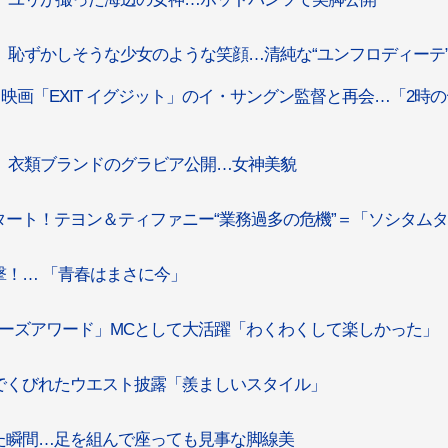
、恥ずかしそうな少女のような笑顔…清純な“ユンフロディーテ
映画「EXIT イグジット」のイ・サングン監督と再会…「2時
、衣類ブランドのグラビア公開…女神美貌
タート！テヨン＆ティファニー“業務過多の危機”＝「ソシタム
！… 「青春はまさに今」
ーズアワード」MCとして大活躍「わくわくして楽しかった」
でくびれたウエスト披露「羨ましいスタイル」
た瞬間…足を組んで座っても見事な脚線美