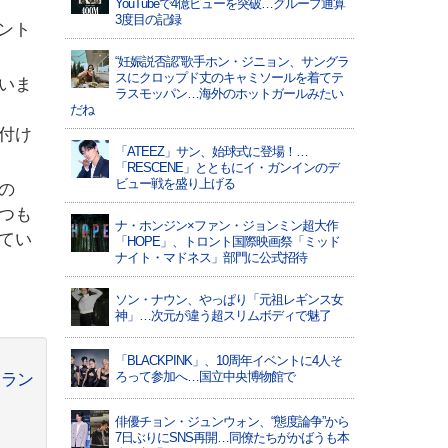
YouTubeで4億ビューを突破…グループ通算
3度目の記録
メント
“妊娠説否認”歌手ホン・ジニョン、サングラ
スにクロップド丈のキャミソールを着てテ
いま
ラスモッパン…海外のホットガールみたい
だね
付け
「ATEEZ」サン、始球式に登場！…
「RESCENE」とともにイ・ガンインのデ
ビュー戦を盛り上げる
の
つも
ナ・ホンジン×ファン・ジョンミン超大作
てい
「HOPE」、トロント国際映画祭「ミッド
ナイト・マドネス」部門に公式招待
ソン・ナウン、やっぱり「元祖レギンス女
神」…次元が違う超スリムボディで魅了
「BLACKPINK」、10周年イベントに4人そ
ろって参加へ…国立中央博物館で
クラン
俳優チョン・ジュンウォン、“態度論争”から
7日ぶりにSNS再開…同僚たちがかばうも本