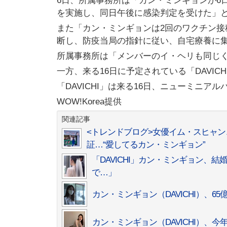
6日、所属事務所は「カン・ミンギョンが6
を実施し、同日午後に感染判定を受けた」
また「カン・ミンギョンは2回のワクチン
断し、防疫当局の指針に従い、自宅療養に
所属事務所は「メンバーのイ・ヘリも同じ
一方、来る16日に予定されている「DAVI
「DAVICHI」は来る16日、ニューミニアルバ
WOW!Korea提供
関連記事
<トレンドブログ>女優イム・スヒャン、
証…“愛してるカン・ミンギョン”
「DAVICHI」カン・ミンギョン
で…」
カン・ミンギョン（DAVICHI）、
カン・ミンギョン（DAVICHI）、今