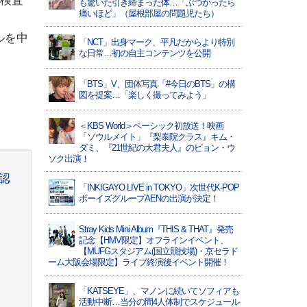
R検査
も驚いた引き締まった体…「ぶつかったら
痛いほど」（屋根部屋の問題児たち）
ルを中
「NCT」出身マーク、平凡だからより特別
な日常…初の自主コンテンツを公開
「BTS」V、団体写真「#今日のBTS」の構
図を提案…「楽しく撮ってみよう」
＜KBS World＞ベーシック初放送！映画
「ソウルメイト」『梨泰院クラス』キム・
ダミ、『21世紀の大君夫人』のピョン・ウ
ソク出演！
認
「INKIGAYO LIVE in TOKYO」次世代K-POP
ボーイズグループAENの出演が決定！
と
Stray Kids Mini Album『THIS & THAT』発売
記念【HMV限定】オフラインイベント、
【MUFGスタジアム(国立競技場)・京セラド
ーム大阪会場限定】ライブ終演後イベント開催！
「KATSEYE」、マノンに続いてソフィアも
活動中断…当分の間4人体制でスケジュール