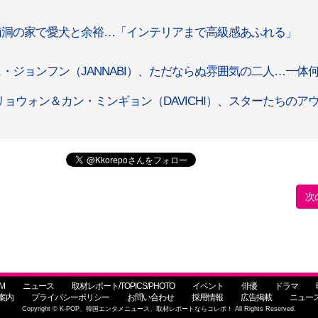
、漢南洞の家で愛犬と余裕…「インテリアまで高級感あふれる」
チェ・ジョンフン（JANNABI）、ただならぬ雰囲気の二人…一体
・リョウォン＆カン・ミンギョン（DAVICHI）、スターたちのア
次
M
ニュース
取材レポート/TOPICS/PHOTO
イベント
俳優
ドラマ
案内
プライバシーポリシー
お問い合わせ
採用情報
広告掲載
ニュー
Copyright © K-POP、韓国エンタメニュース、取材レポートならコレポ！ All Rights Reserved.