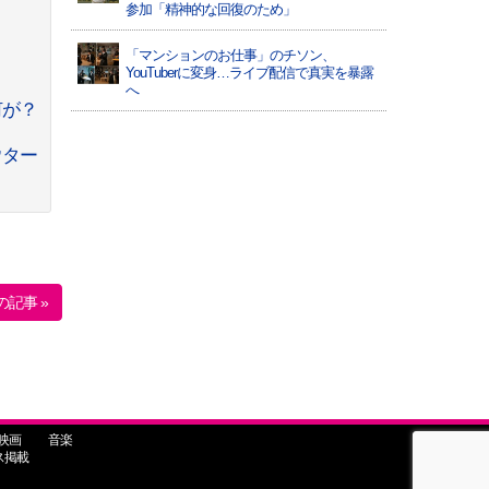
参加「精神的な回復のため」
「マンションのお仕事」のチソン、
YouTuberに変身…ライブ配信で真実を暴露
へ
何が？
ウター
の記事 »
映画
音楽
ス掲載