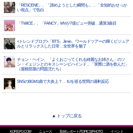
「RESCENE」、「諦めようとした瞬間も」…「全知的おせっか
い視点」で告白
「TWICE」、「FANCY」MVが7億ビュー突破…通算3曲目
<トレンドブログ>「BTS」Jimin、ワールドツアーの輝くビジュア
ルとリラックスした日常…全世界を魅了
チョン・ヘイン、「よくおごってくれる綺麗なお姉さん」のソ
ン・イェジンとのキスシーンビハインド…「実際に酒を飲んだ」
（屋根部屋の問題児たち）
SNSのBGM1曲で大炎上？… IUを巡る世間の過剰反応
▲ トップに戻る
KOREPO.COM
ニュース
取材レポート/TOPICS/PHOTO
イベント