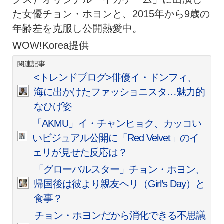
た女優チョン・ホヨンと、2015年から9歳の
年齢差を克服し公開熱愛中。
WOW!Korea提供
関連記事
<トレンドブログ>俳優イ・ドンフィ、
海に出かけたファッショニスタ…魅力的
なひげ姿
「AKMU」イ・チャンヒョク、カッコい
いビジュアル公開に「Red Velvet」のイ
ェリが見せた反応は？
「グローバルスター」チョン・ホヨン、
帰国後は彼より親友ヘリ（Girl’s Day）と
食事？
チョン・ホヨンだから消化できる不思議