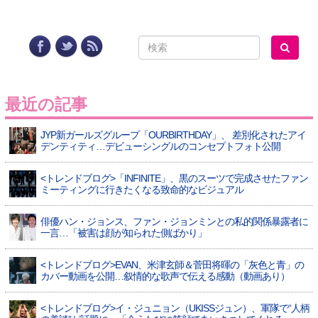
最近の記事
JYP新ガールズグループ「OURBIRTHDAY」、 差別化されたアイ
デンティティ…デビューシングルのコンセプトフォト公開
<トレンドブログ>「INFINITE」、黒のスーツで完成させたファン
ミーティングに行きたくなる致命的なビジュアル
俳優ハン・ジョンス、ファン・ジョンミンとの私的関係暴露者に
一言…「被害は顔が知られた側ばかり」
<トレンドブログ>EVAN、米津玄師＆菅田将暉の「灰色と青」の
カバー動画を公開…叙情的な歌声で伝える感動（動画あり）
<トレンドブログ>イ・ジュニョン（UKISSジュン）、軍隊で“人柄