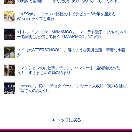
の美談”が話題に…「会うたびに笑顔であいさつしてくれる」
「n.SSign」、ファンの応援の中でデビュー3周年を迎える…
Weverseライブも進行
<トレンドブログ>「MAMAMOO」、マニラも魅了…フルメンバ
ーで証明した“信じて聴く「MAMAMOO」”の底力
ユイ（元AFTERSCHOOL）、箸のような美脚披露…華奢な水着
姿
「マンションのお仕事」チソン、ハンマー手に記者会見へ乱
入！…すさまじい逆襲の始まり
「aespa」、初のコチョクドームコンサート大成功…実力を証明
「皆さんのおかげ」
▲ トップに戻る