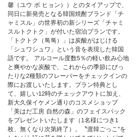
馨（ユウ ボ ヒョン））とのタイアップで、
同日に新発売となる韓国焼酎ブランド「チ
ャミスル」の世界初の新シリーズ「チャミ
スルトクトク」が付いた宿泊プランです。
「トクトク（톡톡）」は炭酸がはじける
「シュワシュワ」という音を表現した韓国
語です。 アルコール度数5％の軽い飲み心地
と爽やかな炭酸で、これからの季節にぴっ
たりな2種類のフレーバーをチェックインの
際にお渡しいたします。プラン特典とし
て、嬉しい12時のチェックアウトに加え、
新大久保イケメン通りのコスメショップ
「美はだ工房 自然の森」のフェイスパック
をプレゼントいたします（1名様につき1
枚、無くなり次第終了）。〝渡韓ごっこ”を