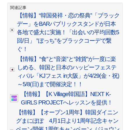
関連記事
【情報】“韓国発祥・恋の祭典”「ブラック
デー」をBARパブリックスタンドが日本
各地で盛大に実施！「出会いの平均回数5
回/日」 ”ぼっち”をブラックコーデで繋
ぐ！
【情報】“食”と“音楽”と“雑貨”が一度に楽
しめる、韓国と日本のハッピーフェステ
ィバル「KJフェス in大阪」が4/29(金・祝)
～5/8(日)まで開催決定！！
【情報】【K Village韓国語】NEXT K-
GIRLS PROJECTへレッスンを提供！
【情報】【オープン1周年】韓国ダイニン
グまにぽぽ 4月1日より1周年記念キャン
ペーン開催 1周年キャンペーン（ジョウン