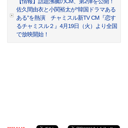
【情報】話題沸騰のCM、第2弾を公開！
佐久間由衣と小関裕太が“韓国ドラマある
ある”を熱演 チャミスル新TV CM『恋す
るチャミスル２』4月19日（火）より全国
で放映開始！