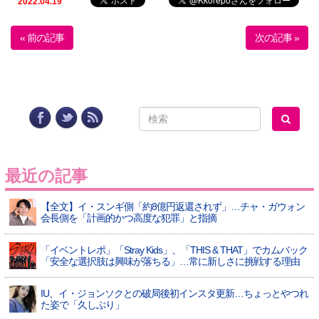
2022.04.19
« 前の記事
次の記事 »
最近の記事
【全文】イ・スンギ側「約8億円返還されず」…チャ・ガウォン
会長側を「計画的かつ高度な犯罪」と指摘
「イベントレポ」「Stray Kids」、「THIS & THAT」でカムバック
「安全な選択肢は興味が落ちる」…常に新しさに挑戦する理由
IU、イ・ジョンソクとの破局後初インスタ更新…ちょっとやつれ
た姿で「久しぶり」