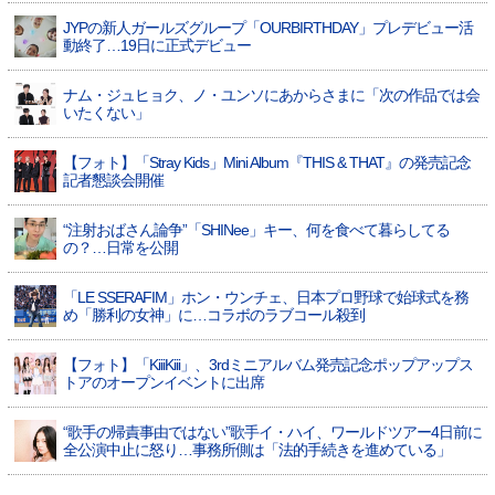
JYPの新人ガールズグループ「OURBIRTHDAY」プレデビュー活
動終了…19日に正式デビュー
ナム・ジュヒョク、ノ・ユンソにあからさまに「次の作品では会
いたくない」
【フォト】「Stray Kids」Mini Album『THIS & THAT』の発売記念
記者懇談会開催
“注射おばさん論争”「SHINee」キー、何を食べて暮らしてる
の？…日常を公開
「LE SSERAFIM」ホン・ウンチェ、日本プロ野球で始球式を務
め「勝利の女神」に…コラボのラブコール殺到
【フォト】「KiiiKiii」、3rdミニアルバム発売記念ポップアップス
トアのオープンイベントに出席
“歌手の帰責事由ではない”歌手イ・ハイ、ワールドツアー4日前に
全公演中止に怒り…事務所側は「法的手続きを進めている」