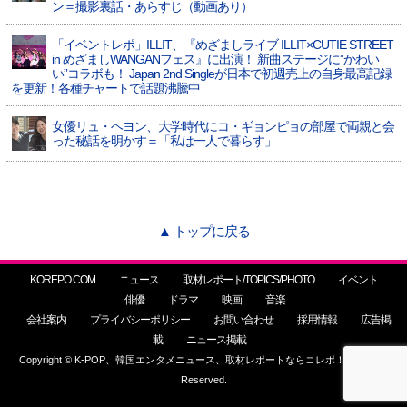
ン＝撮影裏話・あらすじ（動画あり）
「イベントレポ」ILLIT、『めざましライブ ILLIT×CUTIE STREET
in めざましWANGANフェス』に出演！ 新曲ステージに”かわい
い”コラボも！ Japan 2nd Singleが日本で初週売上の自身最高記録
を更新！各種チャートで話題沸騰中
女優リュ・ヘヨン、大学時代にコ・ギョンピョの部屋で両親と会
った秘話を明かす＝「私は一人で暮らす」
▲ トップに戻る
KOREPO.COM
ニュース
取材レポート/TOPICS/PHOTO
イベント
俳優
ドラマ
映画
音楽
会社案内
プライバシーポリシー
お問い合わせ
採用情報
広告掲
載
ニュース掲載
Copyright © K-POP、韓国エンタメニュース、取材レポートならコレポ！ All Rights
Reserved.