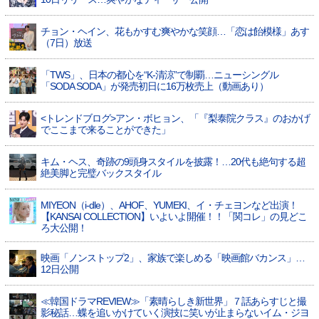
チョン・ヘイン、花もかすむ爽やかな笑顔…「恋は飴模様」あす
（7日）放送
「TWS」、日本の都心を“K-清涼”で制覇…ニューシングル
「SODA SODA」が発売初日に16万枚売上（動画あり）
<トレンドブログ>アン・ボヒョン、「『梨泰院クラス』のおかげ
でここまで来ることができた」
キム・ヘス、奇跡の9頭身スタイルを披露！…20代も絶句する超
絶美脚と完璧バックスタイル
MIYEON（i-dle）、​AHOF​、YUMEKI、イ・チェヨンなど出演！
【KANSAI COLLECTION】いよいよ開催！！「関コレ」の見どこ
ろ大公開！
映画「ノンストップ2」、家族で楽しめる「映画館バカンス」…
12日公開
≪韓国ドラマREVIEW≫「素晴らしき新世界」７話あらすじと撮
影秘話…蝶を追いかけていく演技に笑いが止まらないイム・ジヨ