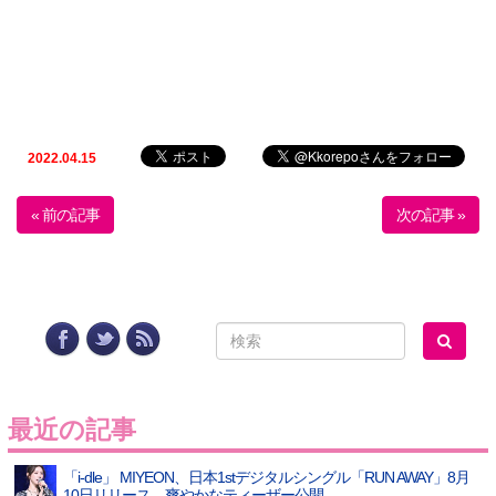
2022.04.15
« 前の記事
次の記事 »
最近の記事
「i-dle」 MIYEON、日本1stデジタルシングル「RUN AWAY」8月
10日リリース…爽やかなティーザー公開