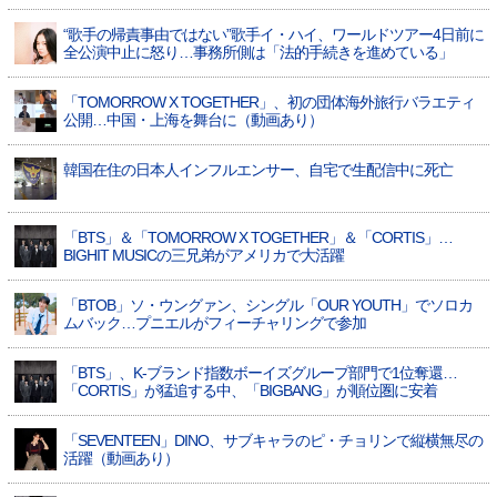
“歌手の帰責事由ではない”歌手イ・ハイ、ワールドツアー4日前に
全公演中止に怒り…事務所側は「法的手続きを進めている」
「TOMORROW X TOGETHER」、初の団体海外旅行バラエティ
公開…中国・上海を舞台に（動画あり）
韓国在住の日本人インフルエンサー、自宅で生配信中に死亡
「BTS」＆「TOMORROW X TOGETHER」＆「CORTIS」…
BIGHIT MUSICの三兄弟がアメリカで大活躍
「BTOB」ソ・ウングァン、シングル「OUR YOUTH」でソロカ
ムバック…プニエルがフィーチャリングで参加
「BTS」、K-ブランド指数ボーイズグループ部門で1位奪還…
「CORTIS」が猛追する中、「BIGBANG」が順位圏に安着
「SEVENTEEN」DINO、サブキャラのピ・チョリンで縦横無尽の
活躍（動画あり）