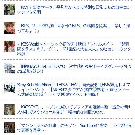
「NCT」出身マーク、平凡だからより特別な日常…初の自主コン
テンツを公開
「BTS」V、団体写真「#今日のBTS」の構図を提案…「楽しく撮
ってみよう」
＜KBS World＞ベーシック初放送！映画「ソウルメイト」『梨泰
院クラス』キム・ダミ、『21世紀の大君夫人』のピョン・ウソク
出演！
「INKIGAYO LIVE in TOKYO」次世代K-POPボーイズグループAEN
の出演が決定！
Stray Kids Mini Album『THIS & THAT』発売記念【HMV限定】オフ
ラインイベント、【MUFGスタジアム(国立競技場)・京セラドー
ム大阪会場限定】ライブ終演後イベント開催！
「KATSEYE」、マノンに続いてソフィアも活動中断…当分の間4
人体制でスケジュール参加「精神的な回復のため」
「マンションのお仕事」のチソン、YouTuberに変身…ライブ配信
で真実を暴露へ