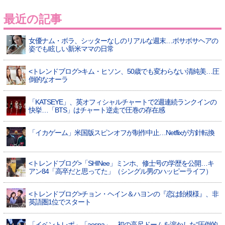
最近の記事
女優ナム・ボラ、シッターなしのリアルな週末…ボサボサヘアの
姿でも眩しい新米ママの日常
<トレンドブログ>キム・ヒソン、50歳でも変わらない清純美…圧
倒的なオーラ
「KATSEYE」、英オフィシャルチャートで2週連続ランクインの
快挙…「BTS」はチャート逆走で圧巻の存在感
「イカゲーム」米国版スピンオフが制作中止…Netflixが方針転換
<トレンドブログ>「SHINee」ミンホ、修士号の学歴を公開…キ
アン84「高卒だと思ってた」（シングル男のハッピーライフ）
<トレンドブログ>チョン・ヘイン＆ハヨンの『恋は飴模様』、非
英語圏1位でスタート
「イベントレポ」「aespa」、初の高尺ドームを溶かした“圧倒的