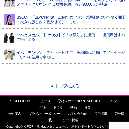
メタリックサウンド”… 猛暑を超える3万5000人の熱気
JISOO、「BLACKPINK」10周年のファン冷遇騒動にいち早く謝罪
「大きな寂しさを抱かせてしまった」
ハハとスカル、干ばつの中で「水祭り」に出演…「出演料はすべ
て寄付する」
イム・ヨンウン、デビュー10周年…英雄時代に向けてメッセージ
「いつも健康で幸せに！」
▲ トップに戻る
KOREPO.COM
ニュース
取材レポート/TOPICS/PHOTO
イベント
俳優
ドラマ
映画
音楽
会社案内
プライバシーポリシー
お問い合わせ
採用情報
広告掲
載
ニュース掲載
Copyright © K-POP、韓国エンタメニュース、取材レポートならコレポ！ All Rights