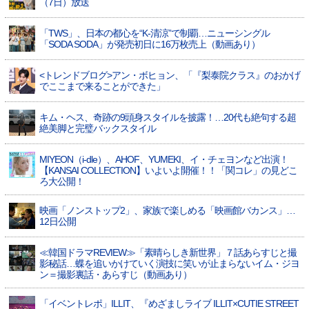
（7日）放送
「TWS」、日本の都心を“K-清涼”で制覇…ニューシングル
「SODA SODA」が発売初日に16万枚売上（動画あり）
<トレンドブログ>アン・ボヒョン、「『梨泰院クラス』のおかげ
でここまで来ることができた」
キム・ヘス、奇跡の9頭身スタイルを披露！…20代も絶句する超
絶美脚と完璧バックスタイル
MIYEON（i-dle）、​AHOF​、YUMEKI、イ・チェヨンなど出演！
【KANSAI COLLECTION】いよいよ開催！！「関コレ」の見どこ
ろ大公開！
映画「ノンストップ2」、家族で楽しめる「映画館バカンス」…
12日公開
≪韓国ドラマREVIEW≫「素晴らしき新世界」７話あらすじと撮
影秘話…蝶を追いかけていく演技に笑いが止まらないイム・ジヨ
ン＝撮影裏話・あらすじ（動画あり）
「イベントレポ」ILLIT、『めざましライブ ILLIT×CUTIE STREET