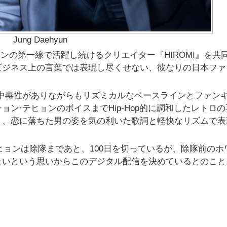
Jung Daehyun
ーンの第一線で活躍し続けるクリエイター『HIROMI』を共
ビジネス上の言葉では表現し尽くせない、彼なりの日本ファ
ion）」は、中毒性がありながらもリズミカルなベースラインとファン
ン·テヒョンのボイスまでHip-Hop的に調和したレトロの
り、恋に落ちた男の姿を気の利いた歌詞と軽快なリズムで表
デヒョンは除隊まであと、100日を切っているが、除隊前のホ
たいという思いからこのデジタル配信を決めているとのこと