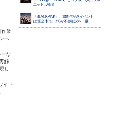
エットも登場
「BLACKPINK」、10周年記念イベント
は“完全体”で…YGが不参加説を一蹴
同作業
ンへ
キーな
再解
現し
ワイト
。