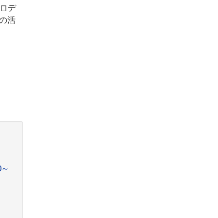
ソロデ
の活
」
0～