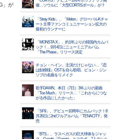
「CORTIS」デビュー1周年ポップアップ開
G」が
催…ソウルに「大型CORTISボール」が？
「Stray Kids」、「Melon」グローバルKチャ
ート主導ファンコミュニケーション拡大の
最初のランナーに
「MONSTA X」、約1年ぶりの韓国内カムバ
ック！…9月4日にニューミニアルバム
「The Phase」リリース決定
チョン・ヘイン、主演だけじゃない…『恋
は飴模様』OSTを自ら歌唱、ピョン・ジン
ソプの名曲をリメイク
歌手DAWN、本日（7日）3年ぶりの新曲
「Too Much」リリース…「これからにつな
がる作品にしたかった」
「SF9」、デビュー10周年にカムバック！8
月26日に2ndフルアルバム「TENACITY」発
売
「BTS」、ラスベガスの巨大球体をジャッ
ク…Google「Gemini」とコラボ、7人のシル