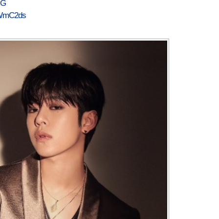
NG
LjWmC2ds