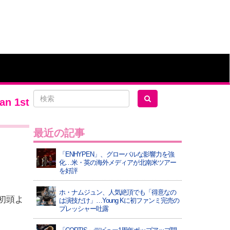
 1st
最近の記事
「ENHYPEN」、グローバルな影響力を強
化…米・英の海外メディアが北南米ツアー
を好評
ホ・ナムジュン、人気絶頂でも「得意なの
年初頭よ
は演技だけ」…Young Kに初ファンミ完売の
プレッシャー吐露