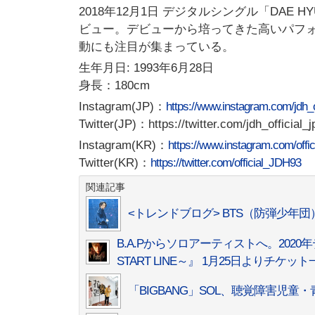
2018年12月1日 デジタルシングル「DAE HYU
ビュー。デビューから培ってきた高いパフ
動にも注目が集まっている。
生年月日: 1993年6月28日
身長：180cm
Instagram(JP)：
https://www.instagram.com/jdh_of
Twitter(JP)：https://twitter.com/jdh_official_j
Instagram(KR)：
https://www.instagram.com/offici
Twitter(KR)：
https://twitter.com/official_JDH93
関連記事
<トレンドブログ> BTS（防弾少年
B.A.Pからソロアーティストへ。2020年デヒ
START LINE～』 1月25日よりチケ
「BIGBANG」SOL、聴覚障害児