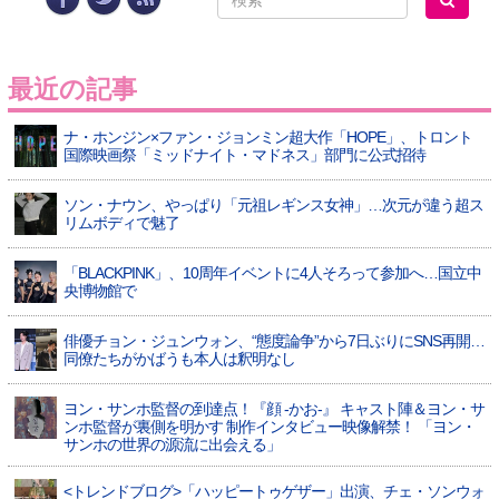
最近の記事
ナ・ホンジン×ファン・ジョンミン超大作「HOPE」、トロント
国際映画祭「ミッドナイト・マドネス」部門に公式招待
ソン・ナウン、やっぱり「元祖レギンス女神」…次元が違う超ス
リムボディで魅了
「BLACKPINK」、10周年イベントに4人そろって参加へ…国立中
央博物館で
俳優チョン・ジュンウォン、“態度論争”から7日ぶりにSNS再開…
同僚たちがかばうも本人は釈明なし
ヨン・サンホ監督の到達点！『顔 -かお-』 キャスト陣＆ヨン・サ
ンホ監督が裏側を明かす 制作インタビュー映像解禁！ 「ヨン・
サンホの世界の源流に出会える」
<トレンドブログ>「ハッピートゥゲザー」出演、チェ・ソンウォ