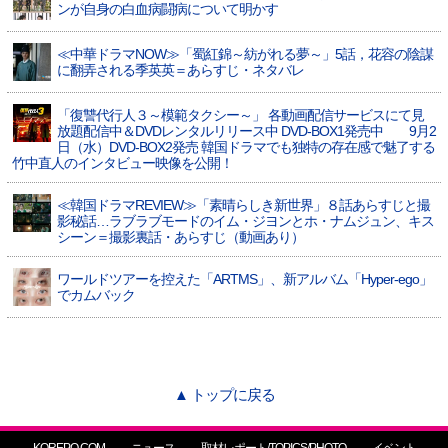
ンが自身の白血病闘病について明かす
≪中華ドラマNOW≫「蜀紅錦～紡がれる夢～」5話，花容の陰謀
に翻弄される季英英＝あらすじ・ネタバレ
「復讐代行人３～模範タクシー～」 各動画配信サービスにて見
放題配信中＆DVDレンタルリリース中 DVD-BOX1発売中 9月2
日（水）DVD-BOX2発売 韓国ドラマでも独特の存在感で魅了する
竹中直人のインタビュー映像を公開！
≪韓国ドラマREVIEW≫「素晴らしき新世界」８話あらすじと撮
影秘話…ラブラブモードのイム・ジヨンとホ・ナムジュン、キス
シーン＝撮影裏話・あらすじ（動画あり）
ワールドツアーを控えた「ARTMS」、新アルバム「Hyper-ego」
でカムバック
▲ トップに戻る