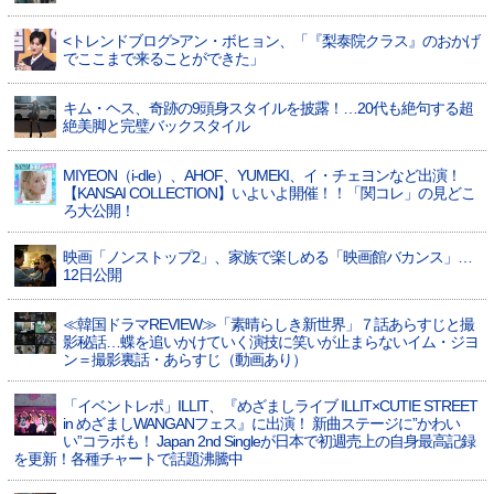
<トレンドブログ>アン・ボヒョン、「『梨泰院クラス』のおかげ
でここまで来ることができた」
キム・ヘス、奇跡の9頭身スタイルを披露！…20代も絶句する超
絶美脚と完璧バックスタイル
MIYEON（i-dle）、​AHOF​、YUMEKI、イ・チェヨンなど出演！
【KANSAI COLLECTION】いよいよ開催！！「関コレ」の見どこ
ろ大公開！
映画「ノンストップ2」、家族で楽しめる「映画館バカンス」…
12日公開
≪韓国ドラマREVIEW≫「素晴らしき新世界」７話あらすじと撮
影秘話…蝶を追いかけていく演技に笑いが止まらないイム・ジヨ
ン＝撮影裏話・あらすじ（動画あり）
「イベントレポ」ILLIT、『めざましライブ ILLIT×CUTIE STREET
in めざましWANGANフェス』に出演！ 新曲ステージに”かわい
い”コラボも！ Japan 2nd Singleが日本で初週売上の自身最高記録
を更新！各種チャートで話題沸騰中