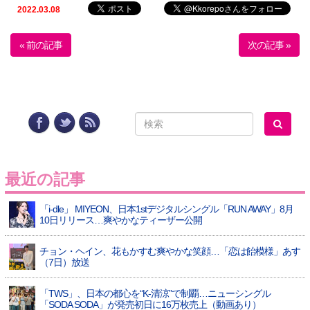
2022.03.08
« 前の記事
次の記事 »
最近の記事
「i-dle」 MIYEON、日本1stデジタルシングル「RUN AWAY」8月
10日リリース…爽やかなティーザー公開
チョン・ヘイン、花もかすむ爽やかな笑顔…「恋は飴模様」あす
（7日）放送
「TWS」、日本の都心を“K-清涼”で制覇…ニューシングル
「SODA SODA」が発売初日に16万枚売上（動画あり）