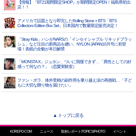
【情報】『BT21期間限定SHOP』が期間限定OPEN！福島県初出
店！！
アメリカで話題となり即完したRolling Stone × BTS「BTS
Collectors Edition Box Set」日本国内で数量限定販売決定！
「Stray Kids」ハンがNARSの「インセイシャブル リキッドブラッ
シュ」など注目の新商品を纏い、NYLON JAPAN10月号に初登
場！表紙の全貌が本日解禁
「MONSTA X」ジュホン、ついに我慢できず…「異性としての好
感って何なの？」（恋愛実験室）
ファン・ボラ、体外受精の副作用を乗り越え涙の再挑戦…「子ど
もに大切な贈り物を届けたい」
▲ トップに戻る
KOREPO.COM
ニュース
取材レポート/TOPICS/PHOTO
イベント