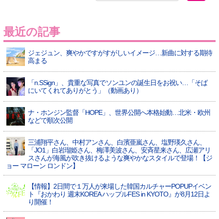
最近の記事
ジェジュン、爽やかですがすがしいイメージ…新曲に対する期待
高まる
「n.SSign」、貴重な写真でソンユンの誕生日をお祝い…「そば
にいてくれてありがとう」（動画あり）
ナ・ホンジン監督「HOPE」、世界公開へ本格始動…北米・欧州
などで順次公開
三浦翔平さん、中村アンさん、白濱亜嵐さん、塩野瑛久さん、
「JO1」白岩瑠姫さん、梅澤美波さん、安斉星来さん、広瀬アリ
スさんが海風が吹き抜けるような爽やかなスタイルで登場！【ジ
ョー マローン ロンドン】
【情報】2日間で１万人が来場した韓国カルチャーPOPUPイベン
ト『おかわり 週末KOREA ハップルFES in KYOTO』が8月12日よ
り開催！