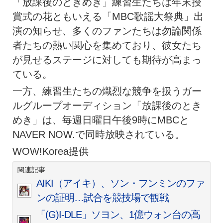
「放課後のときめき」練習生たちは年末授
賞式の花ともいえる「MBC歌謡大祭典」出
演の知らせ、多くのファンたちは勿論関係
者たちの熱い関心を集めており、彼女たち
が見せるステージに対しても期待が高まっ
ている。
一方、練習生たちの熾烈な競争を扱うガー
ルグループオーディション「放課後のとき
めき」は、毎週日曜日午後9時にMBCと
NAVER NOW.で同時放映されている。
WOW!Korea提供
関連記事
AIKI（アイキ）、ソン・フンミンのファ
ンの証明…試合を競技場で観戦
「(G)I-DLE」ソヨン、1億ウォン台の高