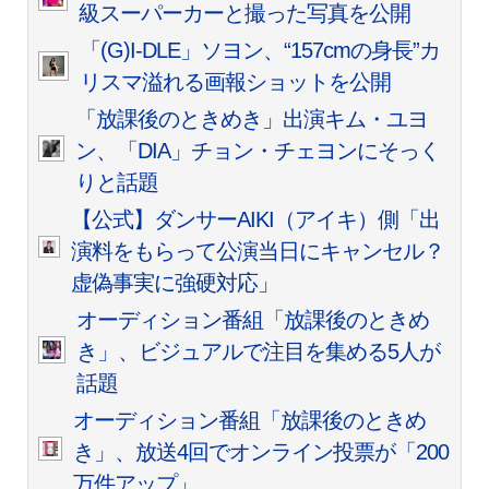
級スーパーカーと撮った写真を公開
「(G)I-DLE」ソヨン、“157cmの身長”カ
リスマ溢れる画報ショットを公開
「放課後のときめき」出演キム・ユヨ
ン、「DIA」チョン・チェヨンにそっく
りと話題
【公式】ダンサーAIKI（アイキ）側「出
演料をもらって公演当日にキャンセル？
虚偽事実に強硬対応」
オーディション番組「放課後のときめ
き」、ビジュアルで注目を集める5人が
話題
オーディション番組「放課後のときめ
き」、放送4回でオンライン投票が「200
万件アップ」