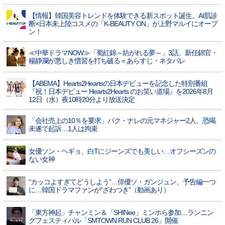
【情報】韓国美容トレンドを体験できる新スポット誕生。AI肌診
断×日本未上陸コスメの「K-BEAUTY ON」が上野マルイにオープ
ン！
≪中華ドラマNOW≫「蜀紅錦～紡がれる夢～」3話、新任錦官・
楊静瀾が悪しき慣習を打ち破る＝あらすじ・ネタバレ
【ABEMA】Hearts2Heartsの日本デビューを記念した特別番組
『祝！日本デビュー Hearts2Hearts のお笑い道場』を2026年8月
12日（水）夜10時20分より放送決定
「会社売上の10％を要求」パク・ナレの元マネジャー2人、恐喝
未遂で起訴…1人は拘束
女優ソン・ヘギョ、白Tにジーンズでも美しい…オフシーズンの
ない女神
“カッコよすぎてどうしよう”…俳優ソ・ガンジュン、予告編一つ
に…韓国ドラマファンが“ざわつき”（動画あり）
「東方神起」チャンミン＆「SHINee」ミンホら参加…ランニン
グフェスティバル「SMTOWN RUN CLUB 26」開催