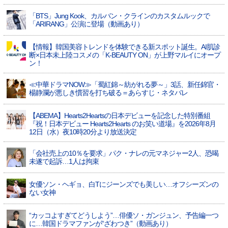
「BTS」Jung Kook、カルバン・クラインのカスタムルックで
「ARIRANG」公演に登場（動画あり）
【情報】韓国美容トレンドを体験できる新スポット誕生。AI肌診
断×日本未上陸コスメの「K-BEAUTY ON」が上野マルイにオープ
ン！
≪中華ドラマNOW≫「蜀紅錦～紡がれる夢～」3話、新任錦官・
楊静瀾が悪しき慣習を打ち破る＝あらすじ・ネタバレ
【ABEMA】Hearts2Heartsの日本デビューを記念した特別番組
『祝！日本デビュー Hearts2Hearts のお笑い道場』を2026年8月
12日（水）夜10時20分より放送決定
「会社売上の10％を要求」パク・ナレの元マネジャー2人、恐喝
未遂で起訴…1人は拘束
女優ソン・ヘギョ、白Tにジーンズでも美しい…オフシーズンの
ない女神
“カッコよすぎてどうしよう”…俳優ソ・ガンジュン、予告編一つ
に…韓国ドラマファンが“ざわつき”（動画あり）