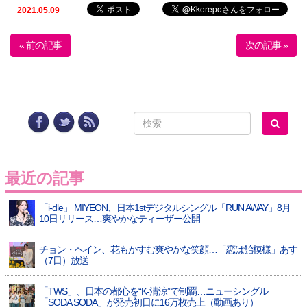
2021.05.09
« 前の記事
次の記事 »
最近の記事
「i-dle」 MIYEON、日本1stデジタルシングル「RUN AWAY」8月
10日リリース…爽やかなティーザー公開
チョン・ヘイン、花もかすむ爽やかな笑顔…「恋は飴模様」あす
（7日）放送
「TWS」、日本の都心を“K-清涼”で制覇…ニューシングル
「SODA SODA」が発売初日に16万枚売上（動画あり）