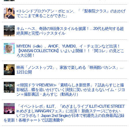
<トレンドブログ>アン・ボヒョン、「『梨泰院クラス』のおかげ
でここまで来ることができた」
キム・ヘス、奇跡の9頭身スタイルを披露！…20代も絶句する超
絶美脚と完璧バックスタイル
MIYEON（i-dle）、​AHOF​、YUMEKI、イ・チェヨンなど出演！
【KANSAI COLLECTION】いよいよ開催！！「関コレ」の見どこ
ろ大公開！
映画「ノンストップ2」、家族で楽しめる「映画館バカンス」…
12日公開
≪韓国ドラマREVIEW≫「素晴らしき新世界」７話あらすじと撮
影秘話…蝶を追いかけていく演技に笑いが止まらないイム・ジヨ
ン＝撮影裏話・あらすじ（動画あり）
「イベントレポ」ILLIT、『めざましライブ ILLIT×CUTIE STREET
in めざましWANGANフェス』に出演！ 新曲ステージに”かわい
い”コラボも！ Japan 2nd Singleが日本で初週売上の自身最高記録
を更新！各種チャートで話題沸騰中