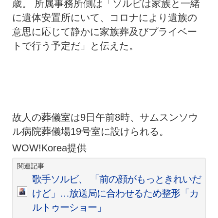
歳。 所属事務所側は「ソルビは家族と一緒
に遺体安置所にいて、コロナにより遺族の
意思に応じて静かに家族葬及びプライベー
トで行う予定だ」と伝えた。
故人の葬儀室は9日午前8時、サムスンソウ
ル病院葬儀場19号室に設けられる。
WOW!Korea提供
関連記事
歌手ソルビ、 「前の顔がもっときれいだ
けど」…放送局に合わせるため整形「カ
ルトゥーショー」