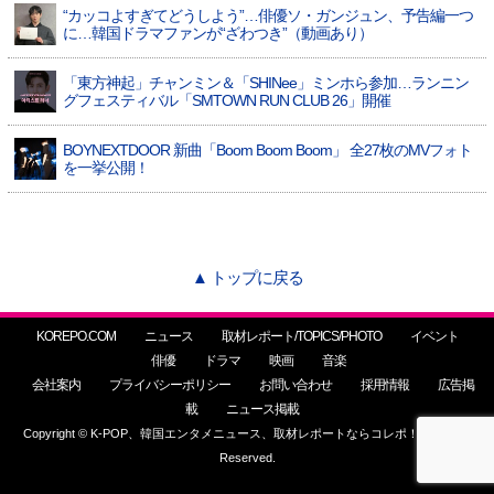
“カッコよすぎてどうしよう”…俳優ソ・ガンジュン、予告編一つ
に…韓国ドラマファンが“ざわつき”（動画あり）
「東方神起」チャンミン＆「SHINee」ミンホら参加…ランニン
グフェスティバル「SMTOWN RUN CLUB 26」開催
BOYNEXTDOOR 新曲「Boom Boom Boom」 全27枚のMVフォト
を一挙公開！
▲ トップに戻る
KOREPO.COM
ニュース
取材レポート/TOPICS/PHOTO
イベント
俳優
ドラマ
映画
音楽
会社案内
プライバシーポリシー
お問い合わせ
採用情報
広告掲
載
ニュース掲載
Copyright © K-POP、韓国エンタメニュース、取材レポートならコレポ！ All Rights
Reserved.