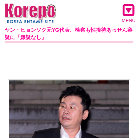
MENU
ヤン・ヒョンソク元YG代表、検察も性接待あっせん容
疑に「嫌疑なし」