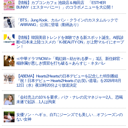
【情報】カプコンカフェ 池袋店＆梅田店 「ESTHER
BUNNY（エスターバニー）」のコラボメニューを大公開！
「BTS」Jung Kook、カルバン・クラインのカスタムルックで
「ARIRANG」公演に登場（動画あり）
【情報】韓国美容トレンドを体験できる新スポット誕生。AI肌診
断×日本未上陸コスメの「K-BEAUTY ON」が上野マルイにオープ
ン！
≪中華ドラマNOW≫「蜀紅錦～紡がれる夢～」3話、新任錦官・
楊静瀾が悪しき慣習を打ち破る＝あらすじ・ネタバレ
【ABEMA】Hearts2Heartsの日本デビューを記念した特別番組
『祝！日本デビュー Hearts2Hearts のお笑い道場』を2026年8月
12日（水）夜10時20分より放送決定
「会社売上の10％を要求」パク・ナレの元マネジャー2人、恐喝
未遂で起訴…1人は拘束
女優ソン・ヘギョ、白Tにジーンズでも美しい…オフシーズンの
ない女神