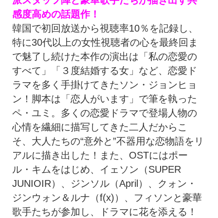
感度高めの話題作！
韓国で初回放送から視聴率10％を記録し、
特に30代以上の女性視聴者の心を最終回ま
で魅了し続けた本作の演出は「私の恋愛の
すべて」「３度結婚する女」など、恋愛ド
ラマを多く手掛けてきたソン・ジョンヒョ
ン！脚本は「恋人がいます」で筆を執った
ペ・ユミ。多くの恋愛ドラマで登場人物の
心情を繊細に描写してきた二人だからこ
そ、大人たちの“意外と”不器用な恋物語をリ
アルに描き出した！また、OSTにはポー
ル・キムをはじめ、イェソン（SUPER
JUNIOIR）、ジンソル（April）、クォン・
ジンウォン＆ルナ（f(x)）、フィソンと豪華
歌手たちが参加し、ドラマに花を添える！