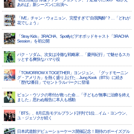
あれば」新シーズンに出演へ
「IVE」チャン・ウォニョン、完璧すぎて“自我陶酔”？…「どれが
花でしょう」
「Stray Kids」3RACHA、Spotifyビデオポッドキャスト「3RACHA
Session」を初公開
パク・ソダム、次女は冷徹な戦略家…「慶州紀行」で魅せるスカ
ッとする爽快なハマり役
「TOMORROW X TOGETHER」ヨンジュン、「グッドモーニン
グ・アメリカ」を熱く盛り上げた…Jung Kook（BTS）に続き
「歴代2番目」でセントラルパークに登場
ビョン・ウソクの寄付が救った命…「子どもが無事に治療を終え
ました」思わぬ報告に本人も感動
「BTS」、8月広告モデルブランド評判で1位…イム・ヨンウン、
ユ・ジェソクが続く
日本武道館デビューショーケース開催記念！期待のボーイズグル