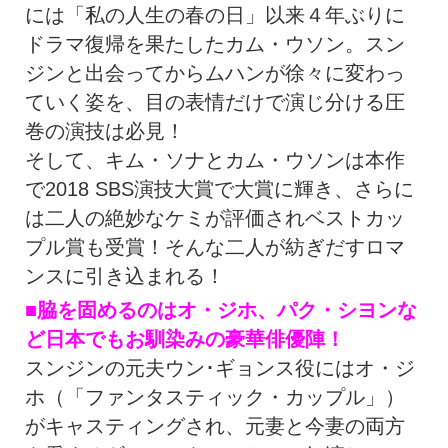
には「私の人生の春の日」以来４年ぶりに
ドラマ復帰を果たしたカム・ウソン。スン
ジンと出会ってからムハンが徐々に変わっ
ていく姿を、目の表情だけで演じ分ける圧
巻の演技は必見！
そして、キム・ソナとカム・ウソンは本作
で2018 SBS演技大賞で大賞に輝き、さらに
は二人の絶妙なケミが評価されベストカッ
プル賞も受賞！そんな二人が紡ぎだすロマ
ンスに引き込まれる！
■脇を固めるのはオ・ジホ、パク・シヨンな
ど日本でもお馴染みの豪華俳優陣！
スンジンの元夫ウン･ギョンス役にはオ・ジ
ホ（「ファンタスティック・カップル」）
がキャスティングされ、元妻と今妻の両方