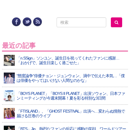
最近の記事
「n.SSign」ソンユン、誕生日を祝ってくれたファンに感謝…
「おかげで、誕生日楽しく過ごせた」
“態度論争”俳優チョン・ジュンウォン、渦中で伝えた本気…「僕
は俳優をやってはいけない人間なのかな」
「BOYS PLANET」「BOYS II PLANET」出演ソウォン、日本ファ
ンミーティングが今週末開幕！夏を彩る特別な3日間
「FTISLAND」、「GHOST FESTIVAL」出演へ…変わらぬ情熱で
届ける圧巻のライブ
「BTS」Jin、熱烈なファンの反応に感動の笑顔…ワールドツアー