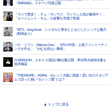
「ARIRANG」ステージ写真公開
「マジで悪党！」チュ・サンウク、ヴィラン人気が爆発中！…
「エージェント・キム」の反響を市場で実感
「BTS」Jung Kook、シャネルと香水とともにしたシックな魅力
（動画あり）
パク・ジフン（Wanna One）、9月の中国・上海ファンミーティ
ングが中止…「やむを得ない事情」
G-DRAGON、ユネスコ演説の舞台裏公開…李在明大統領夫妻も
拍手喝采
「TREASURE」ASAHI、セレッソ大阪に凱旋！思い出のスタジア
ムで語った熱い“セレッソ愛”とは？
▲ トップに戻る