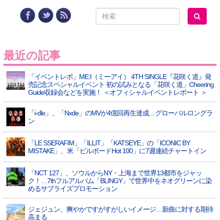
最近の記事
「イベントレポ」ME:I（ミーアイ） 4TH SINGLE『花咲く道』発
売記念スペシャルイベント 初の試みとなる「花咲く道」Cheering
Guide収録会などを実施！ ＜オフィシャルイベントレポート ＞
「i-dle」、「Nxde」のMVが4億回再生達成…グローバルロングラ
ン
「LE SSERAFIM」「ILLIT」「KATSEYE」の「ICONIC BY
MISTAKE」、米「ビルボードHot 100」に7週連続チャートイン
「NCT 127」、ソウルからNY・上海まで世界13都市をジャッ
ク！…7thフルアルバム「BLINGY」で世界中をネオグリーンに染
めるサプライズプロモーション
ジェジュン、爽やかですがすがしいイメージ…新曲に対する期待
高まる