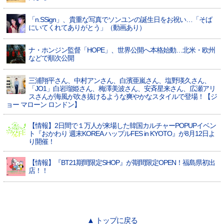
「n.SSign」、貴重な写真でソンユンの誕生日をお祝い…「そば
にいてくれてありがとう」（動画あり）
ナ・ホンジン監督「HOPE」、世界公開へ本格始動…北米・欧州
などで順次公開
三浦翔平さん、中村アンさん、白濱亜嵐さん、塩野瑛久さん、
「JO1」白岩瑠姫さん、梅澤美波さん、安斉星来さん、広瀬アリ
スさんが海風が吹き抜けるような爽やかなスタイルで登場！【ジ
ョー マローン ロンドン】
【情報】2日間で１万人が来場した韓国カルチャーPOPUPイベン
ト『おかわり 週末KOREA ハップルFES in KYOTO』が8月12日よ
り開催！
【情報】『BT21期間限定SHOP』が期間限定OPEN！福島県初出
店！！
▲ トップに戻る