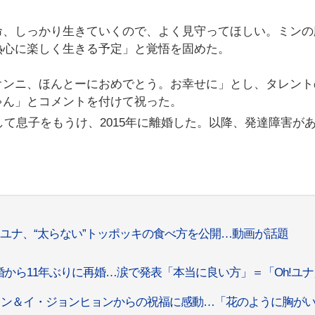
命、しっかり生きていくので、よく見守ってほしい。ミンの
熱心に楽しく生きる予定」と覚悟を固めた。
オンニ、ほんとーにおめでとう。お幸せに」とし、タレント
ゃん」とコメントを付けて祝った。
して息子をもうけ、2015年に離婚した。以降、発達障害が
・ユナ、“太らない”トッポッキの食べ方を公開…動画が話題
から11年ぶりに再婚…涙で発表「本当に良い方」＝「Oh!ユナ
ョン＆イ・ジョンヒョンからの祝福に感動…「花のように胸が