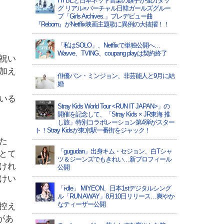
HYBEと日本ネット音楽の旗手が強力タッ
グ リアル×バーチャル日韓ガールズグルー
プ「Girls Archives.」プレデビュー曲
『Reborn』がNetflix映画主題歌に異例の大抜擢！！
「私はSOLO」、Netflixで単独公開へ…
Wavve、TVING、coupang playは契約終了
祝い
加え
俳優パン・ミンジョン、非芸能人と9月に結
婚
いる
Stray Kids World Tour <RUN IT JAPAN>」の
開催を記念して、「Stray Kids × JR東海 推
し旅」特別コラボレーション第4弾がスター
ト！Stray Kidsが東京駅一番街をジャック！
た
「gugudan」出身キム・セジョン、白Tシャ
とて
ツ＆ジーンズでもきれい…新プロフィール
けれ
公開
けい
「i-dle」 MIYEON、日本1stデジタルシング
ル「RUN AWAY」8月10日リリース…爽やか
なティーザー公開
控え
があ