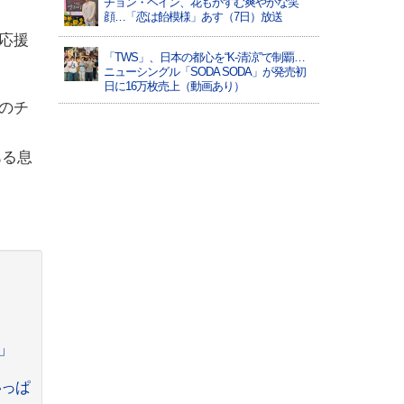
チョン・ヘイン、花もかすむ爽やかな笑
顔…「恋は飴模様」あす（7日）放送
応援
「TWS」、日本の都心を“K-清涼”で制覇…
ニューシングル「SODA SODA」が発売初
日に16万枚売上（動画あり）
のチ
ある息
」
いっぱ