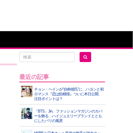
最近の記事
チョン・ヘインが“自称彼氏”に…ハヨンと初
ロマンス『恋は飴模様』ついに本日公開、
注目ポイントは？
「BTS」Jin、ファッションマガジンのカバ
ーを飾る…ハイジュエリーブランドととも
にしたパリの風景