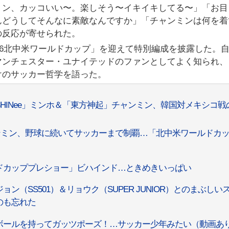
ミン、カッコいい〜。楽しそう〜イキイキしてる〜」「お目
んどうしてそんなに素敵なんですか」「チャンミンは何を着
の反応が寄せられた。
026北中米ワールドカップ」を迎えて特別編成を披露した。
マンチェスター・ユナイテッドのファンとしてよく知られ、
けのサッカー哲学を語った。
SHINee」ミンホ＆「東方神起」チャンミン、韓国対メキシコ戦
ンミン、野球に続いてサッカーまで制覇…「北中米ワールドカ
ドカッププレショー」ビハインド…ときめきいっぱい
（SS501）＆リョウク（SUPER JUNIOR）とのまぶしい
のも忘れた
ボールを持ってガッツポーズ！…サッカー少年みたい（動画あ