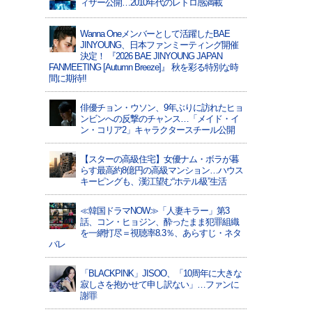
ィザー公開…2010年代のレトロ感満載
Wanna Oneメンバーとして活躍したBAE
JINYOUNG、日本ファンミーティング開催
決定！ 『2026 BAE JINYOUNG JAPAN
FANMEETING [Autumn Breeze]』 秋を彩る特別な時
間に期待!!
俳優チョン・ウソン、9年ぶりに訪れたヒョ
ンビンへの反撃のチャンス…「メイド・イ
ン・コリア2」キャラクタースチール公開
【スターの高級住宅】女優ナム・ボラが暮
らす最高約8億円の高級マンション…ハウス
キーピングも、漢江望む“ホテル級”生活
≪韓国ドラマNOW≫「人妻キラー」第3
話、コン・ヒョジン、酔ったまま犯罪組織
を一網打尽＝視聴率8.3％、あらすじ・ネタ
バレ
「BLACKPINK」JISOO、「10周年に大きな
寂しさを抱かせて申し訳ない」…ファンに
謝罪