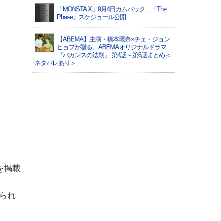
「MONSTA X」9月4日カムバック…「The
Phase」スケジュール公開
【ABEMA】主演・橋本環奈×チェ・ジョン
ヒョプが贈る、ABEMAオリジナルドラマ
『バカンスの法則』 第4話～第6話まとめ＜
ネタバレあり＞
を掲載
られ