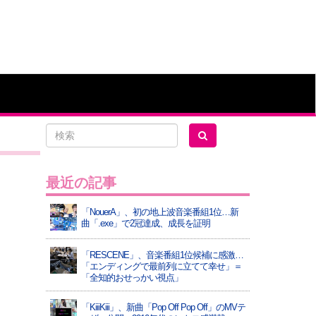
最近の記事
「NouerA」、初の地上波音楽番組1位…新
曲「.exe」で2冠達成、成長を証明
「RESCENE」、音楽番組1位候補に感激…
「エンディングで最前列に立てて幸せ」＝
「全知的おせっかい視点」
「KiiiKiii」、新曲「Pop Off Pop Off」のMVテ