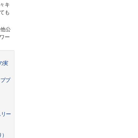
々キ
ても
自他公
ワー
の実
ッププ
スリー
り）