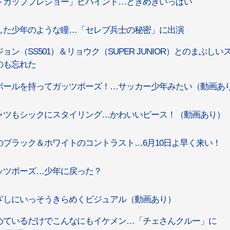
ドカッププレショー」ビハインド…ときめきいっぱい
した少年のような瞳…「セレブ兵士の秘密」に出演
（SS501）＆リョウク（SUPER JUNIOR）とのまぶしい
のも忘れた
ボールを持ってガッツポーズ！…サッカー少年みたい（動画あ
ャツもシックにスタイリング…かわいいピース！（動画あり）
ブラック＆ホワイトのコントラスト…6月10日よ早く来い！
ッツポーズ…少年に戻った？
ざしにいっそうきらめくビジュアル（動画あり）
めているだけでこんなにもイケメン…「チェさんクルー」に