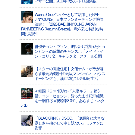
ィザー公開…2010年代のレトロ感満載
Wanna Oneメンバーとして活躍したBAE
JINYOUNG、日本ファンミーティング開催
決定！ 『2026 BAE JINYOUNG JAPAN
FANMEETING [Autumn Breeze]』 秋を彩る特別な時
間に期待!!
俳優チョン・ウソン、9年ぶりに訪れたヒョ
ンビンへの反撃のチャンス…「メイド・イ
ン・コリア2」キャラクタースチール公開
【スターの高級住宅】女優ナム・ボラが暮
らす最高約8億円の高級マンション…ハウス
キーピングも、漢江望む“ホテル級”生活
≪韓国ドラマNOW≫「人妻キラー」第3
話、コン・ヒョジン、酔ったまま犯罪組織
を一網打尽＝視聴率8.3％、あらすじ・ネタ
バレ
「BLACKPINK」JISOO、「10周年に大きな
寂しさを抱かせて申し訳ない」…ファンに
謝罪