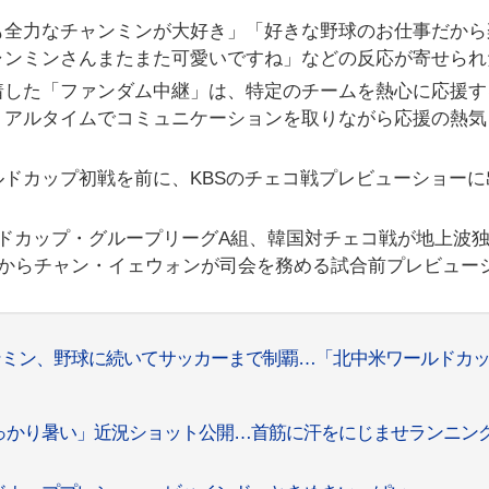
も全力なチャンミンが大好き」「好きな野球のお仕事だから
ャンミンさんまたまた可愛いですね」などの反応が寄せられ
定着した「ファンダム中継」は、特定のチームを熱心に応援す
リアルタイムでコミュニケーションを取りながら応援の熱気
ドカップ初戦を前に、KBSのチェコ戦プレビューショーに
中米ワールドカップ・グループリーグA組、韓国対チェコ戦が地上波
分からチャン・イェウォンが司会を務める試合前プレビュー
ンミン、野球に続いてサッカーまで制覇…「北中米ワールドカ
っかり暑い」近況ショット公開…首筋に汗をにじませランニン