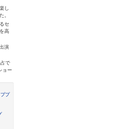
楽し
た。
るセ
を高
出演
独占で
ショー
ッププ
グ