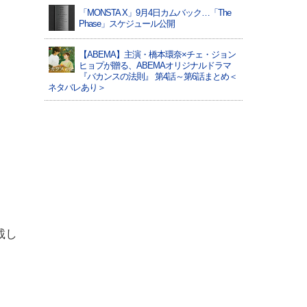
「MONSTA X」9月4日カムバック…「The
Phase」スケジュール公開
【ABEMA】主演・橋本環奈×チェ・ジョン
ヒョプが贈る、ABEMAオリジナルドラマ
『バカンスの法則』 第4話～第6話まとめ＜
ネタバレあり＞
載し