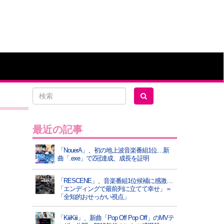
最近の記事
「NouerA」、初の地上波音楽番組1位…新
曲「.exe」で2冠達成、成長を証明
「RESCENE」、音楽番組1位候補に感激…
「エンディングで最前列に立てて幸せ」＝
「全知的おせっかい視点」
「KiiiKiii」、新曲「Pop Off Pop Off」のMVテ