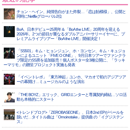
チョン・ヘイン、純情告白がまた炸裂…「恋は飴模様」、公開と
同時にNetflixグローバル2位
BoA、日本デビュー25周年＆「BoA the LIVE」20周年を迎える
2026年。2つの節目が重なるダブルアニバーサリーイヤーに、プ
レミアムライブツアー「BoA the LIVE」開催決定！
「SS501」キム・ヒョンジュン、ホ・ヨンセン、キム・キュジョ
ンによるユニット「FIVE O ONE」、9月日本ツアーでファンクラ
ブ限定のSS席を追加販売！個人ポスター全3種公開に、「ラッキ
ーマリモ」の贈呈プロジェクト実施も発表
「イベントレポ」「東方神起」ユンホ、マカオで初のアジアツア
ーの幕開け…ミュージカルのような演出
「THE BOYZ」エリック、GRIDエンターと専属契約締結…ソロ活
動も本格的にスタート
<トレンドブログ>「ZEROBASEONE」、日本2nd EPがベールを
脱いだ…タイトル曲は「Omoinotake」提供曲 の「イグジステン
ス」