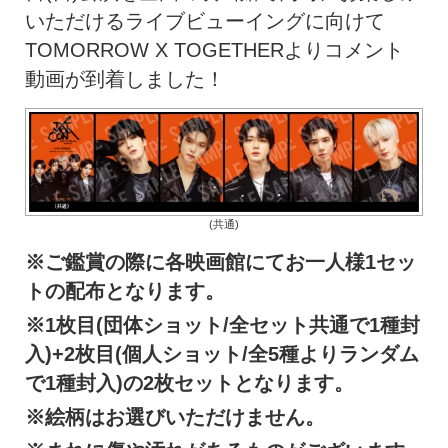
いただけるライブビューイングに向けて
TOMORROW X TOGETHERよりコメント
動画が到着しました！
(共通)
※
ご鑑賞の際に各映画館にてお一人様1セッ
トの配布となります。
※1
枚目(団体ショット/全セット共通で1種封
入)+2枚目(個人ショット/全5種よりランダム
で1種封入)の2枚セットとなります。
※
絵柄はお選びいただけません。