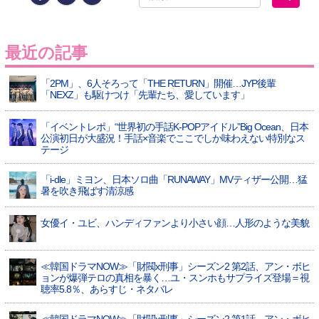
最近の記事
「2PM」、6人そろって「THE RETURN」開催…JYP後輩
「NEXZ」も駆けつけ「先輩たち、愛しています」
「イベントレポ」“世界初の手話K-POPアイドル”Big Ocean、日本
公演初日が大盛況！手話×音楽でここでしか味わえない特別なス
テージ
「i-dle」ミヨン、日本ソロ曲「RUNAWAY」MVティザー公開…猛
暑を吹き飛ばす清涼感
女優イ・ユビ、ハンディファンより小さい顔…人形のような美貌
≪韓国ドラマNOW≫「財閥x刑事」シーズン2 第2話、アン・ボヒ
ョンが爆弾テロの真相を暴く…ユ・スンホもサプライズ登場＝視
聴率5.8％、あらすじ・ネタバレ