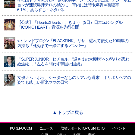
≪韓国ドラマNOW≫「財閥x刑事」シーズン2 第1話、アン・ボヒ
ョンが連続爆弾テロの標的に…車内には時限爆弾＝視聴率
6.1％、あらすじ・ネタバレ
【公式】「Hearts2Hearts」、きょう（9日）日本1stシングル
「ICONIC HEART」音源を先行公開
<トレンドブログ>「BLACKPINK」リサ、遅れて伝えた10周年の
気持ち「死ぬまで一緒にするメンバー」
「SUPER JUNIOR」ヒチョル、“逆さまの太極旗”への怒りが思わ
ぬ波紋…「左右を問わず韓国の国旗」
女優ナム・ボラ、シッターなしのリアルな週末…ボサボサヘアの
姿でも眩しい新米ママの日常
▲ トップに戻る
KOREPO.COM
ニュース
取材レポート/TOPICS/PHOTO
イベント