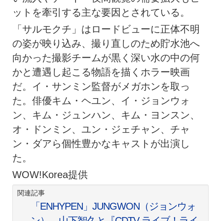
ットを牽引する主な要因とされている。
「サルモクチ」はロードビューに正体不明
の姿が映り込み、撮り直しのため貯水池へ
向かった撮影チームが黒く深い水の中の何
かと遭遇し起こる物語を描くホラー映画
だ。イ・サンミン監督がメガホンを取っ
た。俳優キム・ヘユン、イ・ジョンウォ
ン、キム・ジュンハン、キム・ヨンスン、
オ・ドンミン、ユン・ジェチャン、チャ
ン・ダアら個性豊かなキャストが出演し
た。
WOW!Korea提供
関連記事
「ENHYPEN」JUNGWON（ジョンウォ
ン）、山下智久と『CDTV ライブ！ライ