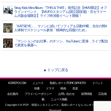
Stray Kids Mini Album『THIS & THAT』発売記念【HMV限定】オフ
ラインイベント、【MUFGスタジアム(国立競技場)・京セラドー
ム大阪会場限定】ライブ終演後イベント開催！
「KATSEYE」、マノンに続いてソフィアも活動中断…当分の間4
人体制でスケジュール参加「精神的な回復のため」
「マンションのお仕事」のチソン、YouTuberに変身…ライブ配信
で真実を暴露へ
▲ トップに戻る
KOREPO.COM
ニュース
取材レポート/TOPICS/PHOTO
イベント
俳優
ドラマ
映画
音楽
会社案内
プライバシーポリシー
お問い合わせ
採用情報
広告掲
載
ニュース掲載
Copyright © K-POP、韓国エンタメニュース、取材レポートならコレポ！ All Rights
Reserved.