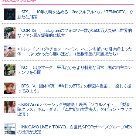
「SF9」、10年の時を込める…2ndフルアルバム「TENACITY」で
新たな飛躍
「CORTIS」、Instagramのフォロワー数が1500万人突破…世界的
なファン層が爆発的に拡大
<トレンドブログ>チョン・ヘイン、ハヨンも驚いた引き締まった
体…「ぶつかったら痛いほど」（屋根部屋の問題児たち）
「NCT」出身マーク、平凡だからより特別な日常…初の自主コン
テンツを公開
「BTS」V、団体写真「#今日のBTS」の構図を提案…「楽しく撮
ってみよう」
＜KBS World＞ベーシック初放送！映画「ソウルメイト」『梨泰
院クラス』キム・ダミ、『21世紀の大君夫人』のピョン・ウソク
出演！
「INKIGAYO LIVE in TOKYO」次世代K-POPボーイズグループAEN
の出演が決定！