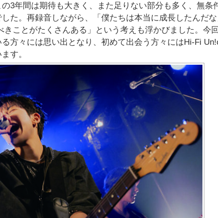
 この3年間は期待も大きく、また足りない部分も多く、無条
でした。再録音しながら、「僕たちは本当に成長したんだな
べきことがたくさんある」という考えも浮かびました。今
々には思い出となり、初めて出会う方々にはHi-Fi Un!c
います。