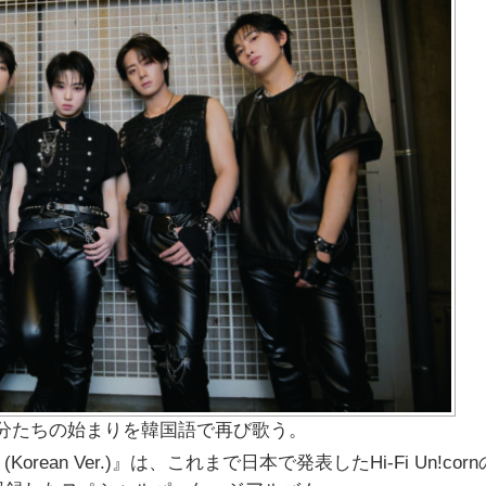
nが、自分たちの始まりを韓国語で再び歌う。
LBUM (Korean Ver.)』は、これまで日本で発表したHi-Fi Un!co