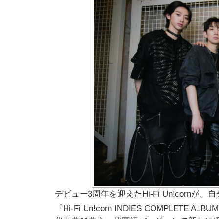
デビュー3周年を迎えたHi-Fi Un!cor
『Hi-Fi Un!corn INDIES COMPLETE A