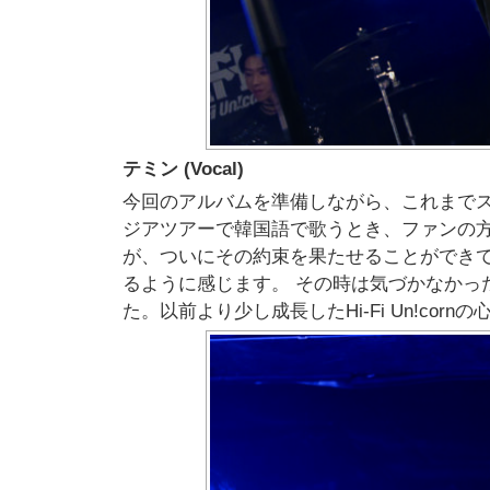
テミン (Vocal)
今回のアルバムを準備しながら、これまで
ジアツアーで韓国語で歌うとき、ファンの
が、ついにその約束を果たせることができ
るように感じます。 その時は気づかなかっ
た。以前より少し成長したHi-Fi Un!c