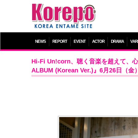
NEWS
REPORT
EVENT
ACTOR
DRAMA
VAR
Hi-Fi Un!corn、聴く音楽を超えて、心に
ALBUM (Korean Ver.)』6月