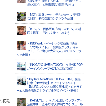
も驚いた引き締まった体…「ぶつかったら
痛いほど」（屋根部屋の問題児たち）
「NCT」出身マーク、平凡だからより特別
な日常…初の自主コンテンツを公開
「BTS」V、団体写真「#今日のBTS」の構
図を提案…「楽しく撮ってみよう」
＜KBS World＞ベーシック初放送！映画
「ソウルメイト」『梨泰院クラス』キム・
ダミ、『21世紀の大君夫人』のピョン・ウ
ソク出演！
「INKIGAYO LIVE in TOKYO」次世代K-POP
ボーイズグループAENの出演が決定！
Stray Kids Mini Album『THIS & THAT』発売
記念【HMV限定】オフラインイベント、
【MUFGスタジアム(国立競技場)・京セラド
ーム大阪会場限定】ライブ終演後イベント開催！
rnの初期
「KATSEYE」、マノンに続いてソフィアも
活動中断…当分の間4人体制でスケジュール