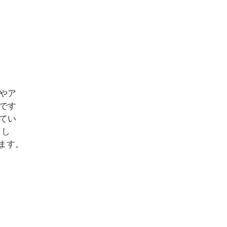
やア
です
てい
まし
います。