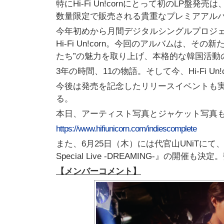
特にHi-Fi Un!cornにとって初のLP
数量限定で販売される貴重なプレミアアル
今年初めから月間デジタルシングルプロジェクト
Hi-Fi Un!corn。今回のアルバムは、その
たち”の魅力を取り上げ、本格的な韓国活動
3年の時間、11の物語。そして今、Hi-Fi U
今後は発売を記念したリリースイベントも実施
る。
本日、アーティスト写真とジャケット写真
https://www.hifiunicorn.com/indiescomplete
また、6月25日（木）には代官山UNiTにて、デビュー
Special Live -DREAMING-』の
【メンバーコメント】