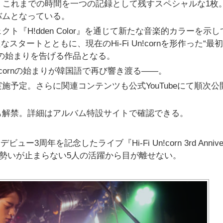
盤発売は、これまでの時間を一つの記録として残すスペシャルな1枚
バムとなっている。
『H!dden Color』を通じて新たな音楽的カラーを示し
新たなスタートとともに、現在のHi-Fi Un!cornを形作った“最
の始まりを告げる作品となる。
n!cornの始まりが韓国語で再び響き渡る――。
予定。さらに関連コンテンツも公式YouTubeにて順次公
も解禁。詳細はアルバム特設サイトで確認できる。
3周年を記念したライブ『Hi-Fi Un!corn 3rd Anniver
開催も決定。勢いが止まらない5人の活躍から目が離せない。