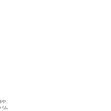
曲や、
バム