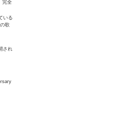
。完全
ている
初の歌
開され
sary