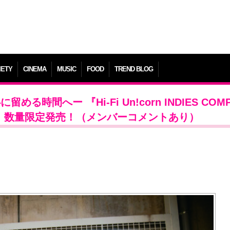
IETY
CINEMA
MUSIC
FOOD
TREND BLOG
留める時間へー 『Hi-Fi Un!corn INDIES COM
26日（金）数量限定発売！（メンバーコメントあり）